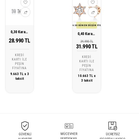
SON 30 GÜN EN DÜŞÜK FİYATI
0,30 Karat Pırlanta Tektaş Küpe
0,40 Karat Lotus Pırlanta Tektaş Küpe
28.990 TL
34.990 TL
31.990 TL
KREDI
KREDI
KARTI ILE
KARTI ILE
PEŞIN
PEŞIN
FIYATINA
FIYATINA
9.663 TL x 3
10.663 TL x
taksit
3 taksit
MÜCEVHER
GÜVENLİ
ÜCRETSİZ
SERTİFİKASI