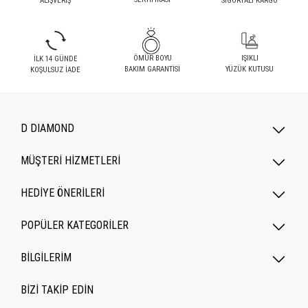
ALIŞVERİŞ
SİGORTALI KARGO
ÖMÜR BOYU
IŞIKLI
İLK 14 GÜNDE
BAKIM GARANTİSİ
YÜZÜK KUTUSU
KOŞULSUZ İADE
D DIAMOND
MÜŞTERİ HİZMETLERİ
HEDİYE ÖNERİLERİ
POPÜLER KATEGORILER
BİLGİLERİM
BİZİ TAKİP EDİN