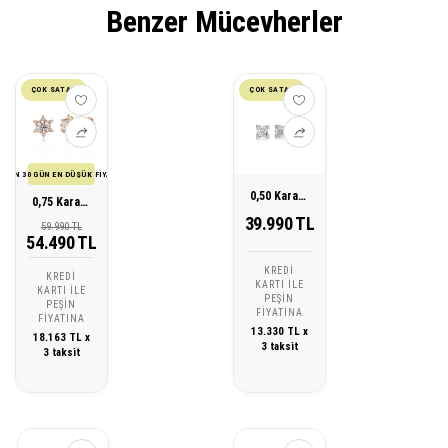
Benzer Mücevherler
ÇOK SATAN
ÇOK SATAN
SON 30 GÜN EN DÜŞÜK FİYATI
0,50 Karat Pırlanta Tektaş Küpe
0,75 Karat Lotus Pırlanta Tektaş Küpe
39.990 TL
59.990 TL
54.490 TL
KREDI
KREDI
KARTI ILE
KARTI ILE
PEŞIN
PEŞIN
FIYATINA
FIYATINA
13.330 TL x
18.163 TL x
3 taksit
3 taksit