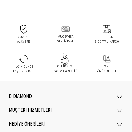
MÜCEVHER
GÜVENLİ
ÜCRETSİZ
SERTİFİKASI
ALIŞVERİŞ
SİGORTALI KARGO
ÖMÜR BOYU
IŞIKLI
İLK 14 GÜNDE
BAKIM GARANTİSİ
YÜZÜK KUTUSU
KOŞULSUZ İADE
D DIAMOND
MÜŞTERİ HİZMETLERİ
HEDİYE ÖNERİLERİ