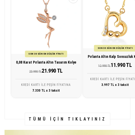
SON 30 GÜN EN DÜŞÜK FİYATI
SON 30 GÜN EN DÜŞÜK FİYATI
Pırlanta Altın Kalp Sonsuzluk 
0,08 Karat Pırlanta Altın Tasarım Kolye
11.990 TL
12.990 TL
21.990 TL
23.990 TL
KREDI KARTI ILE PEŞIN FIYAT
3.997 TL x 3 taksit
KREDI KARTI ILE PEŞIN FIYATINA
7.330 TL x 3 taksit
TÜMÜ İÇİN TIKLAYINIZ