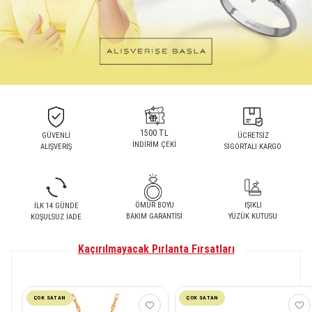
1500 TL
GÜVENLİ
ÜCRETSİZ
İNDİRİM ÇEKİ
ALIŞVERİŞ
SİGORTALI KARGO
ÖMÜR BOYU
IŞIKLI
İLK 14 GÜNDE
BAKIM GARANTİSİ
YÜZÜK KUTUSU
KOŞULSUZ İADE
Kaçırılmayacak Pırlanta Fırsatları
ÇOK SATAN
ÇOK SATAN