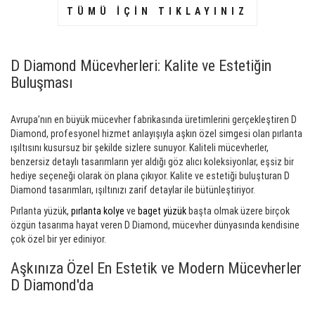
TÜMÜ İÇİN TIKLAYINIZ
D Diamond Mücevherleri: Kalite ve Estetiğin
Buluşması
Avrupa’nın en büyük mücevher fabrikasında üretimlerini gerçekleştiren D
Diamond, profesyonel hizmet anlayışıyla aşkın özel simgesi olan pırlanta
ışıltısını kusursuz bir şekilde sizlere sunuyor. Kaliteli mücevherler,
benzersiz detaylı tasarımların yer aldığı göz alıcı koleksiyonlar, eşsiz bir
hediye seçeneği olarak ön plana çıkıyor. Kalite ve estetiği buluşturan D
Diamond tasarımları, ışıltınızı zarif detaylar ile bütünleştiriyor.
Pırlanta yüzük,
pırlanta kolye
ve
baget yüzük
başta olmak üzere birçok
özgün tasarıma hayat veren D Diamond, mücevher dünyasında kendisine
çok özel bir yer ediniyor.
Aşkınıza Özel En Estetik ve Modern Mücevherler
D Diamond'da