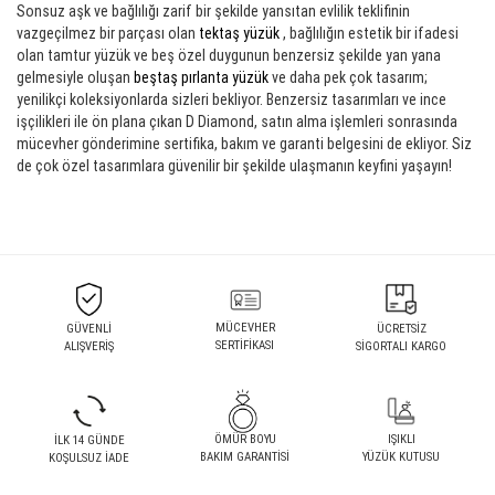
Sonsuz aşk ve bağlılığı zarif bir şekilde yansıtan evlilik teklifinin
vazgeçilmez bir parçası olan
tektaş yüzük
, bağlılığın estetik bir ifadesi
olan tamtur yüzük ve beş özel duygunun benzersiz şekilde yan yana
gelmesiyle oluşan
beştaş pırlanta yüzük
ve daha pek çok tasarım;
yenilikçi koleksiyonlarda sizleri bekliyor. Benzersiz tasarımları ve ince
işçilikleri ile ön plana çıkan D Diamond, satın alma işlemleri sonrasında
mücevher gönderimine sertifika, bakım ve garanti belgesini de ekliyor. Siz
de çok özel tasarımlara güvenilir bir şekilde ulaşmanın keyfini yaşayın!
MÜCEVHER
GÜVENLİ
ÜCRETSİZ
SERTİFİKASI
ALIŞVERİŞ
SİGORTALI KARGO
ÖMÜR BOYU
IŞIKLI
İLK 14 GÜNDE
BAKIM GARANTİSİ
YÜZÜK KUTUSU
KOŞULSUZ İADE