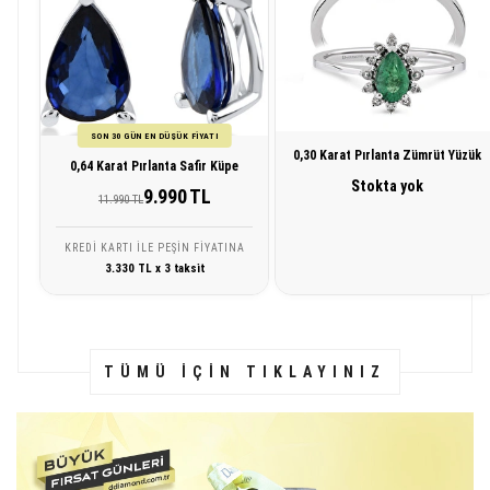
SON 30 GÜN EN DÜŞÜK FİYATI
0,30 Karat Pırlanta Zümrüt Yüzük
0,64 Karat Pırlanta Safir Küpe
Stokta yok
9.990 TL
11.990 TL
KREDI KARTI ILE PEŞIN FIYATINA
3.330 TL x 3 taksit
TÜMÜ İÇİN TIKLAYINIZ