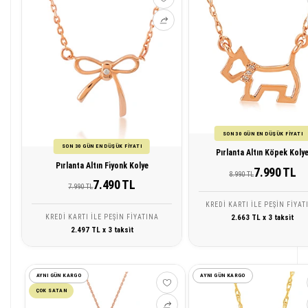
SON 30 GÜN EN DÜŞÜK FİYATI
SON 30 GÜN EN DÜŞÜK FİYATI
Pırlanta Altın Köpek Koly
Pırlanta Altın Fiyonk Kolye
7.990 TL
8.990 TL
7.490 TL
7.990 TL
KREDI KARTI ILE PEŞIN FIYAT
2.663 TL x 3 taksit
KREDI KARTI ILE PEŞIN FIYATINA
2.497 TL x 3 taksit
AYNI GÜN KARGO
AYNI GÜN KARGO
ÇOK SATAN