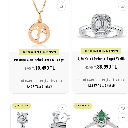
SON 30 GÜN EN DÜŞÜK FİYATI
SON 30 GÜN EN DÜŞÜK FİYATI
0,26 Karat Pırlanta Baget Yüzük
Pırlanta Altın Bebek Ayak İzi Kolye
38.990 TL
10.490 TL
42.990 TL
11.990 TL
KREDI KARTI ILE PEŞIN FIYATINA
KREDI KARTI ILE PEŞIN FIYATINA
12.997 TL x 3 taksit
3.497 TL x 3 taksit
ÇOK SATAN
ÇOK SATAN