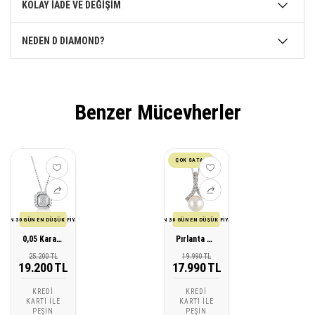
KOLAY İADE VE DEĞİŞİM
NEDEN D DIAMOND?
Benzer Mücevherler
ÇOK SATAN
SON 30 GÜN EN DÜŞÜK FİYATI
SON 30 GÜN EN DÜŞÜK FİYATI
0,05 Karat Pırlanta Tasarım kolye
Pırlanta Tasarım İnci Kolye
25.200 TL
19.990 TL
19.200 TL
17.990 TL
KREDI
KREDI
KARTI ILE
KARTI ILE
PEŞIN
PEŞIN