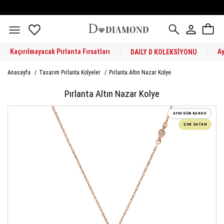
Kaçırılmayacak Pırlanta Fırsatları
A
DAILY D KOLEKSİYONU
Anasayfa
/
Tasarım Pırlanta Kolyeler
/
Pırlanta Altın Nazar Kolye
Pırlanta Altın Nazar Kolye
AYNI GÜN KARGO
ÇOK SATAN