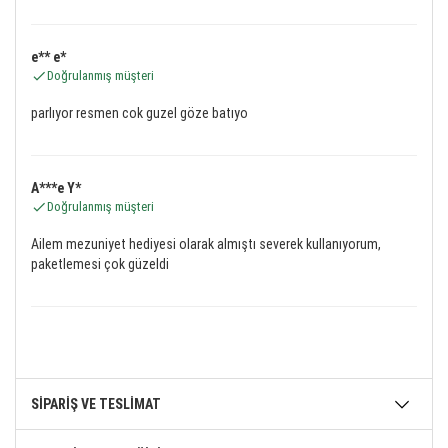
e** e*
Doğrulanmış müşteri
parlıyor resmen cok guzel göze batıyo
A***e Y*
Doğrulanmış müşteri
Ailem mezuniyet hediyesi olarak almıştı severek kullanıyorum,
paketlemesi çok güzeldi
SİPARİŞ VE TESLİMAT