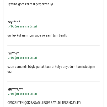
fiyatına göre kalitesi gerçekten iyi
cey*** t*
Doğrulanmış müşteri
günlük kullanım için sade ve zarif tam benlik
ful** ö*
Doğrulanmış müşteri
uzun zamandır böyle parlak taşlı bi kolye arıyodum tam istedigim
gibi
MU**YA***
Doğrulanmış müşteri
GERÇEKTEN ÇOK BAŞARILI EŞİM BAYILDI TEŞEKKÜRLER