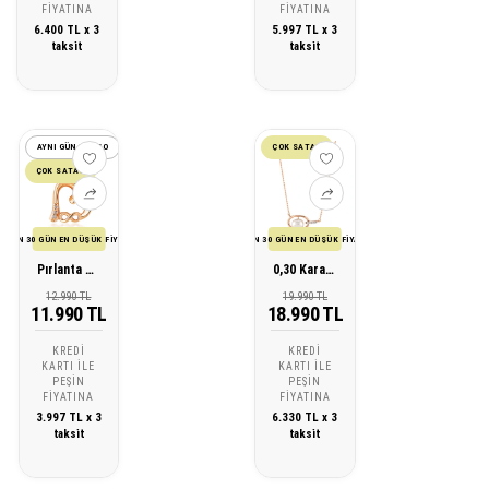
FIYATINA
FIYATINA
6.400 TL x 3
5.997 TL x 3
taksit
taksit
AYNI GÜN KARGO
ÇOK SATAN
ÇOK SATAN
SON 30 GÜN EN DÜŞÜK FİYATI
SON 30 GÜN EN DÜŞÜK FİYATI
Pırlanta Altın Kalp Sonsuzluk Kolye
0,30 Karat Pırlanta İnci Kolye
12.990 TL
19.990 TL
11.990 TL
18.990 TL
KREDI
KREDI
KARTI ILE
KARTI ILE
PEŞIN
PEŞIN
FIYATINA
FIYATINA
3.997 TL x 3
6.330 TL x 3
taksit
taksit