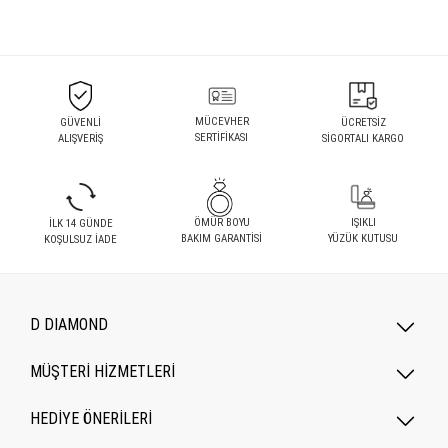
MÜCEVHER
GÜVENLİ
ÜCRETSİZ
SERTİFİKASI
ALIŞVERİŞ
SİGORTALI KARGO
ÖMÜR BOYU
IŞIKLI
İLK 14 GÜNDE
BAKIM GARANTİSİ
YÜZÜK KUTUSU
KOŞULSUZ İADE
D DIAMOND
MÜŞTERİ HİZMETLERİ
HEDİYE ÖNERİLERİ