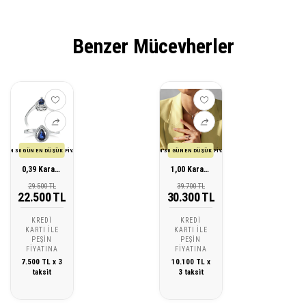
Benzer Mücevherler
SON 30 GÜN EN DÜŞÜK FİYATI
SON 30 GÜN EN DÜŞÜK FİYATI
0,39 Karat Pırlanta Safir Yüzük
1,00 Karat Pırlanta Safir Yüzük
29.500 TL
39.700 TL
22.500 TL
30.300 TL
KREDI
KREDI
KARTI ILE
KARTI ILE
PEŞIN
PEŞIN
FIYATINA
FIYATINA
7.500 TL x 3
10.100 TL x
taksit
3 taksit