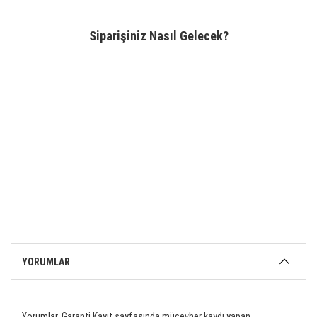
Siparişiniz Nasıl Gelecek?
YORUMLAR
Yorumlar, Garanti Kayıt sayfasında mücevher kaydı yapan