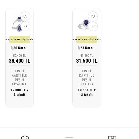
SON 30 GÜN EN DÜŞÜK FİYATI
SON 30 GÜN EN DÜŞÜK FİYATI
0,50 Karat Pırlanta Safir Yüzük
0,63 Karat Pırlanta Safir Yüzük
50.400 TL
41.500 TL
38.400 TL
31.600 TL
KREDI
KREDI
KARTI ILE
KARTI ILE
PEŞIN
PEŞIN
FIYATINA
FIYATINA
12.800 TL x
10.533 TL x
3 taksit
3 taksit