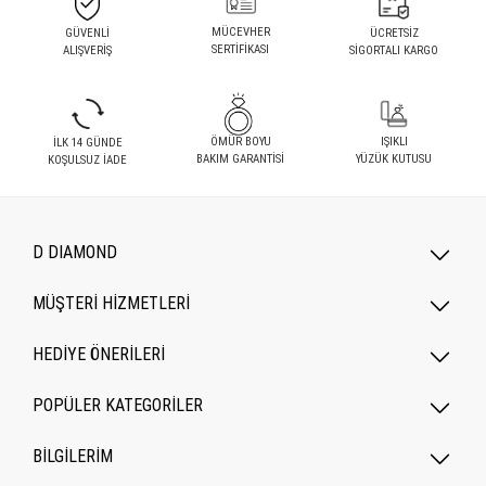
MÜCEVHER
GÜVENLİ
ÜCRETSİZ
SERTİFİKASI
ALIŞVERİŞ
SİGORTALI KARGO
ÖMÜR BOYU
IŞIKLI
İLK 14 GÜNDE
BAKIM GARANTİSİ
YÜZÜK KUTUSU
KOŞULSUZ İADE
D DIAMOND
MÜŞTERİ HİZMETLERİ
HEDİYE ÖNERİLERİ
POPÜLER KATEGORILER
BİLGİLERİM