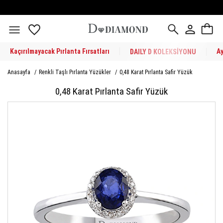
Kaçırılmayacak Pırlanta Fırsatları
A
DAILY D KOLEKSİYONU
Anasayfa
/
Renkli Taşlı Pırlanta Yüzükler
/
0,48 Karat Pırlanta Safir Yüzük
0,48 Karat Pırlanta Safir Yüzük