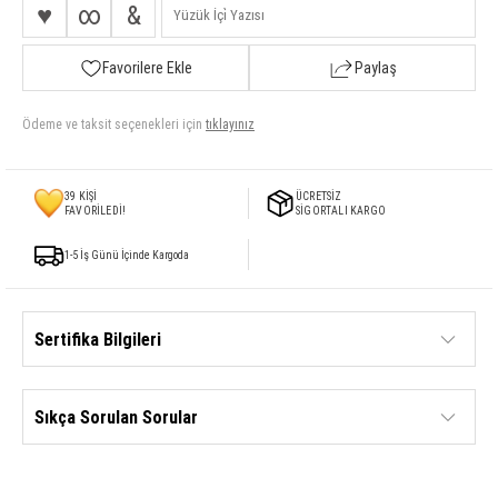
♥
∞
&
Favorilere Ekle
Paylaş
Ödeme ve taksit seçenekleri için
tıklayınız
39
KİŞİ
ÜCRETSİZ
FAVORİLEDİ!
SİGORTALI KARGO
1-5 İş Günü İçinde Kargoda
Sertifika Bilgileri
Sıkça Sorulan Sorular