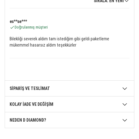
SIRALA: EN YENİ
es**se***
Doğrulanmış müşteri
Bilekliği severek aldım tam istediğim gibi geldi paketleme
mükemmel hasarsız aldım teşekkürler
SİPARİŞ VE TESLİMAT
KOLAY İADE VE DEĞİŞİM
NEDEN D DIAMOND?