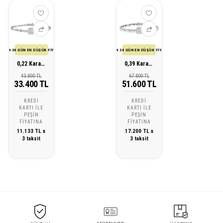
SON 30 GÜN EN DÜŞÜK FİYATI
SON 30 GÜN EN DÜŞÜK FİYATI
0,22 Karat Pırlanta Baget Bileklik
0,39 Karat Pırlanta Baget Bileklik
43.800 TL
67.800 TL
33.400 TL
51.600 TL
KREDI
KREDI
KARTI ILE
KARTI ILE
PEŞIN
PEŞIN
FIYATINA
FIYATINA
11.133 TL x
17.200 TL x
3 taksit
3 taksit