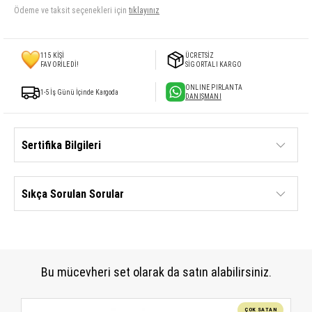
Ödeme ve taksit seçenekleri için
tıklayınız
115
KİŞİ
ÜCRETSİZ
FAVORİLEDİ!
SİGORTALI KARGO
ONLINE PIRLANTA
1-5 İş Günü İçinde Kargoda
DANIŞMANI
Sertifika Bilgileri
Sıkça Sorulan Sorular
Bu mücevheri set olarak da satın alabilirsiniz.
ÇOK SATAN