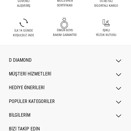
MÜCEVHER
GÜVENLİ
ÜCRETSİZ
SERTİFİKASI
ALIŞVERİŞ
SİGORTALI KARGO
ÖMÜR BOYU
IŞIKLI
İLK 14 GÜNDE
BAKIM GARANTİSİ
YÜZÜK KUTUSU
KOŞULSUZ İADE
D DIAMOND
MÜŞTERİ HİZMETLERİ
HEDİYE ÖNERİLERİ
POPÜLER KATEGORILER
BİLGİLERİM
BİZİ TAKİP EDİN