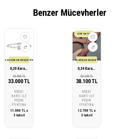
Benzer Mücevherler
ÇOK SATAN
SON 30 GÜN EN DÜŞÜK FİYATI
SON 30 GÜN EN DÜŞÜK FİYATI
0,20 Karat Pırlanta Baget Bileklik
0,34 Karat Pırlanta Baget Bileklik
43.300 TL
50.100 TL
33.000 TL
38.100 TL
KREDI
KREDI
KARTI ILE
KARTI ILE
PEŞIN
PEŞIN
FIYATINA
FIYATINA
11.000 TL x
12.700 TL x
3 taksit
3 taksit