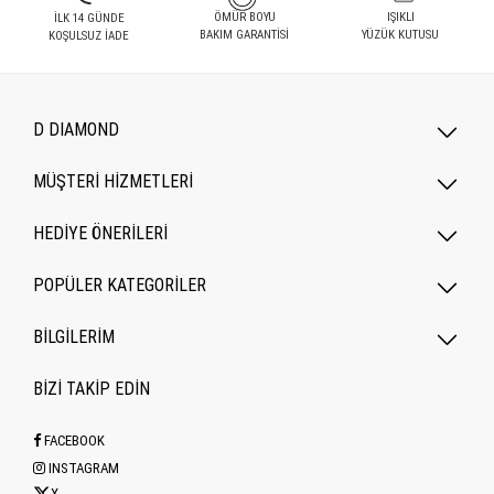
ÖMÜR BOYU
IŞIKLI
İLK 14 GÜNDE
BAKIM GARANTİSİ
YÜZÜK KUTUSU
KOŞULSUZ İADE
D DIAMOND
MÜŞTERİ HİZMETLERİ
HEDİYE ÖNERİLERİ
POPÜLER KATEGORILER
BİLGİLERİM
BİZİ TAKİP EDİN
FACEBOOK
INSTAGRAM
X