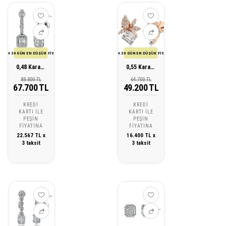
SON 30 GÜN EN DÜŞÜK FİYATI
SON 30 GÜN EN DÜŞÜK FİYATI
0,48 Karat Pırlanta Baget Küpe
0,55 Karat Pırlanta Baget Tasarım Küpe
88.800 TL
64.700 TL
67.700 TL
49.200 TL
KREDI
KREDI
KARTI ILE
KARTI ILE
PEŞIN
PEŞIN
FIYATINA
FIYATINA
22.567 TL x
16.400 TL x
3 taksit
3 taksit