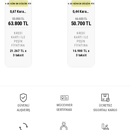
SON 30 GÜN EN DÜŞÜK FİYATI
SON 30 GÜN EN DÜŞÜK FİYATI
0,67 Karat Pırlanta Baget Küpe
0,44 Karat Pırlanta Baget Küpe
83.800 TL
66.600 TL
63.800 TL
50.700 TL
KREDI
KREDI
KARTI ILE
KARTI ILE
PEŞIN
PEŞIN
FIYATINA
FIYATINA
21.267 TL x
16.900 TL x
3 taksit
3 taksit
MÜCEVHER
GÜVENLİ
ÜCRETSİZ
SERTİFİKASI
ALIŞVERİŞ
SİGORTALI KARGO