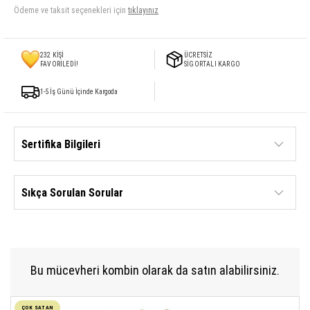
Ödeme ve taksit seçenekleri için
tıklayınız
232
KİŞİ
ÜCRETSİZ
FAVORİLEDİ!
SİGORTALI KARGO
1-5 İş Günü İçinde Kargoda
Sertifika Bilgileri
Sıkça Sorulan Sorular
Bu mücevheri kombin olarak da satın alabilirsiniz.
ÇOK SATAN