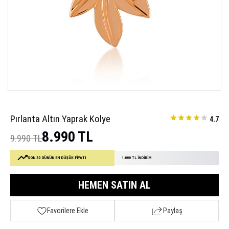
Pırlanta Altın Yaprak Kolye
4.7
8.990 TL
9.990 TL
SON 30 GÜNÜN EN DÜŞÜK FİYATI
1.000 TL İNDİRİM
HEMEN SATIN AL
Favorilere Ekle
Paylaş