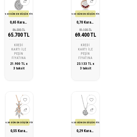
SON 30 GÜN EN DÜŞÜK FİYATI
SON 30 GÜN EN DÜŞÜK FİYATI
0,65 Karat Pırlanta Tasarım Kolye
0,70 Karat Pırlanta Tasarım Kolye
86.300 TL
91.100 TL
65.700 TL
69.400 TL
KREDI
KREDI
KARTI ILE
KARTI ILE
PEŞIN
PEŞIN
FIYATINA
FIYATINA
21.900 TL x
23.133 TL x
3 taksit
3 taksit
SON 30 GÜN EN DÜŞÜK FİYATI
SON 30 GÜN EN DÜŞÜK FİYATI
0,55 Karat Markiz Pırlanta Tasarım Kolye
0,29 Karat Pırlanta Tasarım Kolye