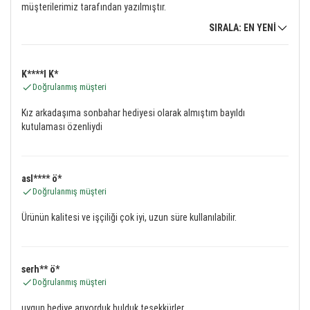
müşterilerimiz tarafından yazılmıştır.
SIRALA: EN YENİ
K****l K*
Doğrulanmış müşteri
Kız arkadaşıma sonbahar hediyesi olarak almıştım bayıldı
kutulaması özenliydi
asl**** ö*
Doğrulanmış müşteri
Ürünün kalitesi ve işçiliği çok iyi, uzun süre kullanılabilir.
serh** ö*
Doğrulanmış müşteri
uygun hediye arıyorduk bulduk tesekkürler