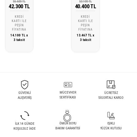
55.600 TL
53.100 TL
42.300 TL
40.400 TL
KREDI
KREDI
KARTI ILE
KARTI ILE
PEŞIN
PEŞIN
FIYATINA
FIYATINA
14.100 TL x
13.467 TL x
3 taksit
3 taksit
MÜCEVHER
GÜVENLİ
ÜCRETSİZ
SERTİFİKASI
ALIŞVERİŞ
SİGORTALI KARGO
ÖMÜR BOYU
IŞIKLI
İLK 14 GÜNDE
BAKIM GARANTİSİ
YÜZÜK KUTUSU
KOŞULSUZ İADE