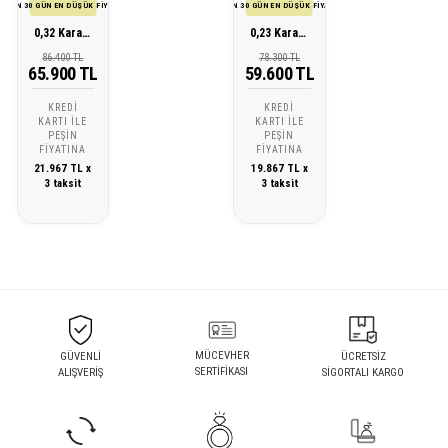
SON 30 GÜN EN DÜŞÜK FİYATI
SON 30 GÜN EN DÜŞÜK FİYATI
0,32 Karat Pırlanta Baget Gerdanlık
0,23 Karat Pırlanta Baget Gerdanlık
86.400 TL
78.300 TL
65.900 TL
59.600 TL
KREDI
KREDI
KARTI ILE
KARTI ILE
PEŞIN
PEŞIN
FIYATINA
FIYATINA
21.967 TL x
19.867 TL x
3 taksit
3 taksit
MÜCEVHER
GÜVENLİ
ÜCRETSİZ
SERTİFİKASI
ALIŞVERİŞ
SİGORTALI KARGO