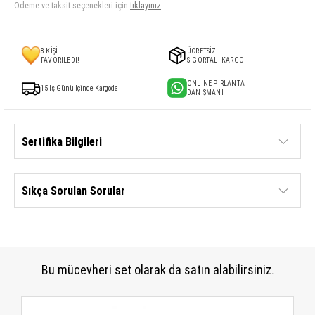
Ödeme ve taksit seçenekleri için
tıklayınız
8
KİŞİ
ÜCRETSİZ
FAVORİLEDİ!
SİGORTALI KARGO
ONLINE PIRLANTA
15 İş Günü İçinde Kargoda
DANIŞMANI
Sertifika Bilgileri
Sıkça Sorulan Sorular
Bu mücevheri set olarak da satın alabilirsiniz.