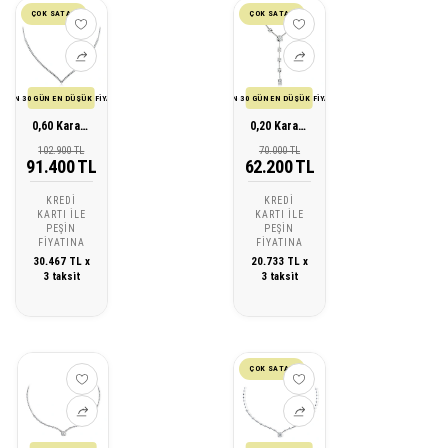
ÇOK SATAN
ÇOK SATAN
SON 30 GÜN EN DÜŞÜK FİYATI
SON 30 GÜN EN DÜŞÜK FİYATI
0,60 Karat Pırlanta Gerdanlık
0,20 Karat Pırlanta Gerdanlık
102.900 TL
70.000 TL
91.400 TL
62.200 TL
KREDI
KREDI
KARTI ILE
KARTI ILE
PEŞIN
PEŞIN
FIYATINA
FIYATINA
30.467 TL x
20.733 TL x
3 taksit
3 taksit
ÇOK SATAN