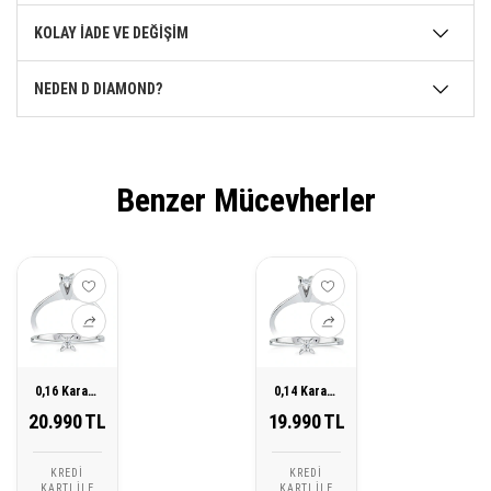
KOLAY İADE VE DEĞİŞİM
NEDEN D DIAMOND?
Benzer Mücevherler
0,16 Karat Tektaş Pırlanta Yüzük
0,14 Karat Tektaş Pırlanta Yüzük
20.990 TL
19.990 TL
KREDI
KREDI
KARTI ILE
KARTI ILE