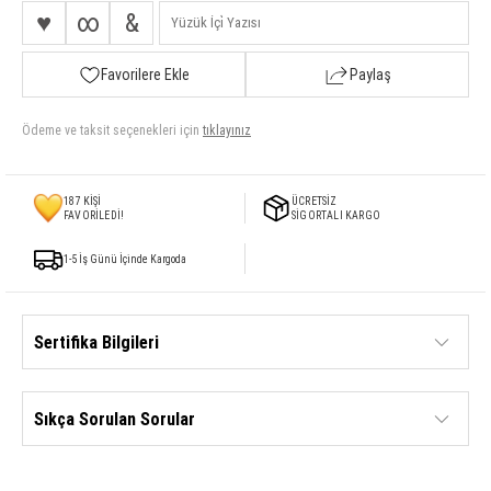
♥
∞
&
Favorilere Ekle
Paylaş
Ödeme ve taksit seçenekleri için
tıklayınız
187
KİŞİ
ÜCRETSİZ
FAVORİLEDİ!
SİGORTALI KARGO
1-5 İş Günü İçinde Kargoda
Sertifika Bilgileri
Sıkça Sorulan Sorular