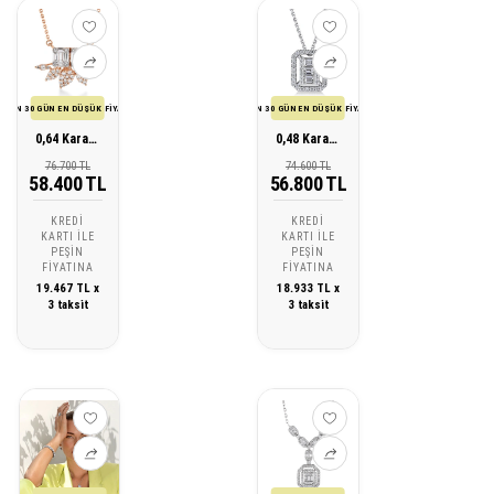
SON 30 GÜN EN DÜŞÜK FİYATI
SON 30 GÜN EN DÜŞÜK FİYATI
0,64 Karat Baget Tasarım Pırlanta Kolye
0,48 Karat Pırlanta Baget Kolye
76.700 TL
74.600 TL
58.400 TL
56.800 TL
KREDI
KREDI
KARTI ILE
KARTI ILE
PEŞIN
PEŞIN
FIYATINA
FIYATINA
19.467 TL x
18.933 TL x
3 taksit
3 taksit