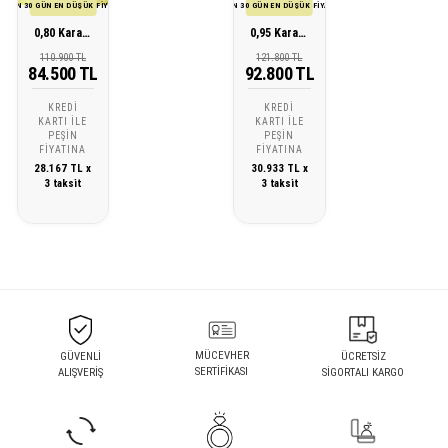
SON 30 GÜN EN DÜŞÜK FİYATI
SON 30 GÜN EN DÜŞÜK FİYATI
0,80 Karat Pırlanta Baget Kolye
0,95 Karat Pırlanta Baget Kolye
110.900 TL
121.800 TL
84.500 TL
92.800 TL
KREDI
KREDI
KARTI ILE
KARTI ILE
PEŞIN
PEŞIN
FIYATINA
FIYATINA
28.167 TL x
30.933 TL x
3 taksit
3 taksit
MÜCEVHER
GÜVENLİ
ÜCRETSİZ
SERTİFİKASI
ALIŞVERİŞ
SİGORTALI KARGO