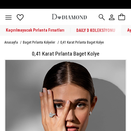
Kaçırılmayacak Pırlanta Fırsatları
A
DAILY D KOLEKSİYONU
Anasayfa
/
Baget Pırlanta Kolyeler
/
0,41 Karat Pırlanta Baget Kolye
0,41 Karat Pırlanta Baget Kolye