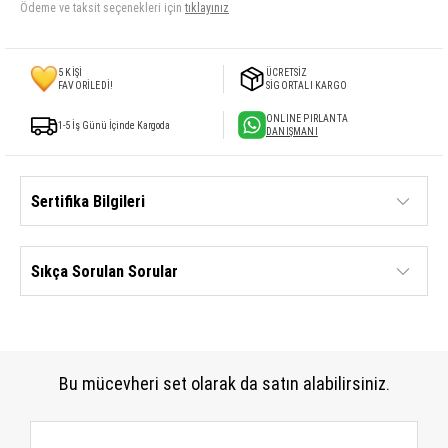
Ödeme ve taksit seçenekleri için
tıklayınız
5
KİŞİ
ÜCRETSİZ
FAVORİLEDİ!
SİGORTALI KARGO
ONLINE PIRLANTA
1-5 İş Günü İçinde Kargoda
DANIŞMANI
Sertifika Bilgileri
Sıkça Sorulan Sorular
Bu mücevheri set olarak da satın alabilirsiniz.