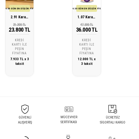
SON 30 GÜN EN DÜŞÜK FİYATI
SON 30 GÜN EN DÜŞÜK FİYATI
2.91 Karat Pırlanta Ametist Yüzük
1.07 Karat Pırlanta Ametist Yüzük
31.300 TL
47.300 TL
23.800 TL
36.000 TL
KREDI
KREDI
KARTI ILE
KARTI ILE
PEŞIN
PEŞIN
FIYATINA
FIYATINA
7.933 TL x 3
12.000 TL x
taksit
3 taksit
MÜCEVHER
GÜVENLİ
ÜCRETSİZ
SERTİFİKASI
ALIŞVERİŞ
SİGORTALI KARGO