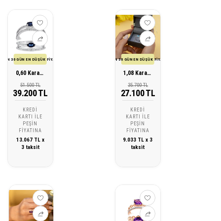
SON 30 GÜN EN DÜŞÜK FİYATI
SON 30 GÜN EN DÜŞÜK FİYATI
0,60 Karat Pırlanta Safir Yüzük
1,08 Karat Pırlanta Blue Topaz Yüzük
51.500 TL
35.700 TL
39.200 TL
27.100 TL
KREDI
KREDI
KARTI ILE
KARTI ILE
PEŞIN
PEŞIN
FIYATINA
FIYATINA
13.067 TL x
9.033 TL x 3
3 taksit
taksit