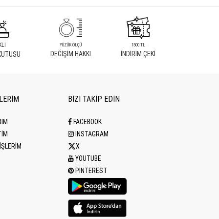
KLI
YÜZÜK ÖLÇÜ
1500 TL
DEĞİŞİM HAKKI
İNDİRİM ÇEKİ
KUTUSU
İLERİM
BİZİ TAKİP EDİN
BIM
FACEBOOK
TİM
INSTAGRAM
İŞLERİM
X
YOUTUBE
PINTEREST