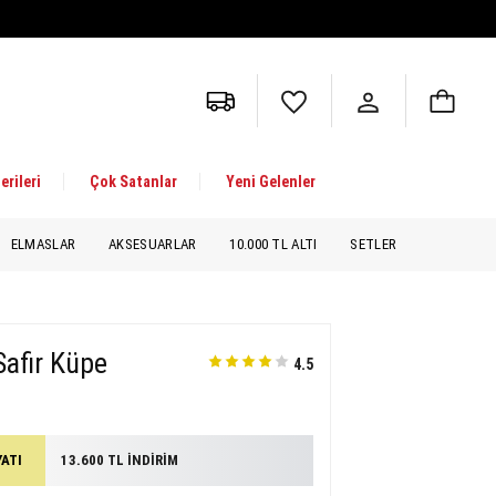
erileri
Çok Satanlar
Yeni Gelenler
ELMASLAR
AKSESUARLAR
10.000 TL ALTI
SETLER
Safir Küpe
4.5
YATI
13.600 TL İNDİRİM