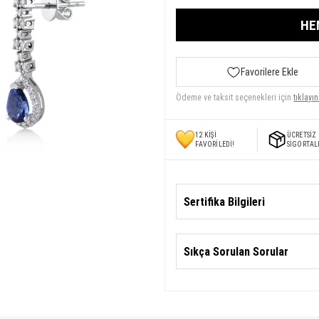
HE
Favorilere Ekle
Ödeme ve taksit seçenekleri için
tıklayın
12
KİŞİ
ÜCRETSİZ
FAVORİLEDİ!
SİGORTAL
Sertifika Bilgileri
Sıkça Sorulan Sorular