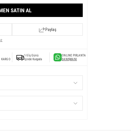
MEN SATIN AL
Paylaş
ız
1-5 İş Günü
ONLINE PIRLANTA
I KARGO
İçinde Kargoda
DANIŞMANI