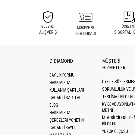
GÜVENLİ
ÜCRETSİ
MÜCEVHER
ALIŞVERİŞ
SİGORTALI 
SERTİFİKASI
D DIAMOND
MÜŞTERİ
HİZMETLERİ
BAYİLİK FORMU
ÜYELIK SÖZLEŞMES
HAKKIMIZDA
SORUMLULUK VE U
KULLANIM ŞARTLARI
TESLIMAT BILGILER
GARANTI ŞARTLARI
KVKK VE AYDINLAT
BLOG
METNI
HAKKIMIZDA
İADE BILGILERI - DE
ÇEREZLERI YÖNETIN
BILGILERI
GARANTİ KAYIT
YÜZÜK ÖLÇÜSÜ