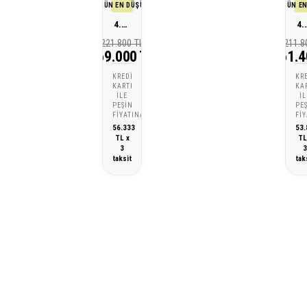
SON 30 GÜN EN DÜŞÜK FİYATI
SON 30 GÜN EN
4.30 Karat Pırlanta Safir Küpe
4.63 Karat P
221.800 TL
211.8
169.000 TL
161.4
KREDI
KR
KARTI
KA
ILE
IL
PEŞIN
PE
FIYATINA
FI
56.333
53.
TL x
TL
3
taksit
tak