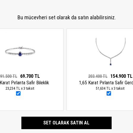
Bu mücevheri set olarak da satın alabilirsiniz.
69.700 TL
154.900 TL
91.500 TL
203.400 TL
Karat Pırlanta Safir Bileklik
1,65 Karat Pırlanta Safir Gerd
23,234 TL x 3 taksit
51,634 TL x 3 taksit
SET OLARAK SATIN AL