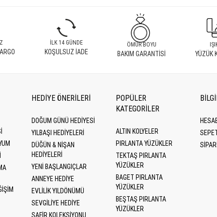
Z
İLK 14 GÜNDE
ÖMÜR BOYU
IŞI
KARGO
KOŞULSUZ İADE
BAKIM GARANTİSİ
YÜZÜK 
HEDİYE ÖNERİLERİ
POPÜLER
BİLG
KATEGORILER
DOĞUM GÜNÜ HEDIYESI
HESA
I
ALTIN KOLYELER
YILBAŞI HEDIYELERI
SEPE
YUM
PIRLANTA YÜZÜKLER
DÜĞÜN & NIŞAN
SİPAR
HEDIYELERI
I
TEKTAŞ PIRLANTA
YÜZÜKLER
YENI BAŞLANGIÇLAR
MA
BAGET PIRLANTA
ANNEYE HEDIYE
YÜZÜKLER
ĞIŞIM
EVLILIK YILDÖNÜMÜ
BEŞTAŞ PIRLANTA
SEVGILIYE HEDIYE
YÜZÜKLER
SAFIR KOLEKSIYONU