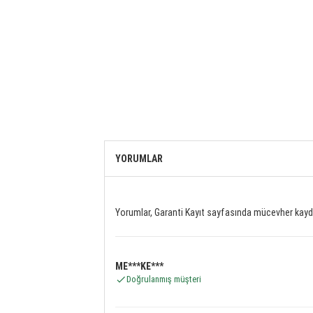
YORUMLAR
Yorumlar, Garanti Kayıt sayfasında mücevher kaydı
ME***KE***
Doğrulanmış müşteri