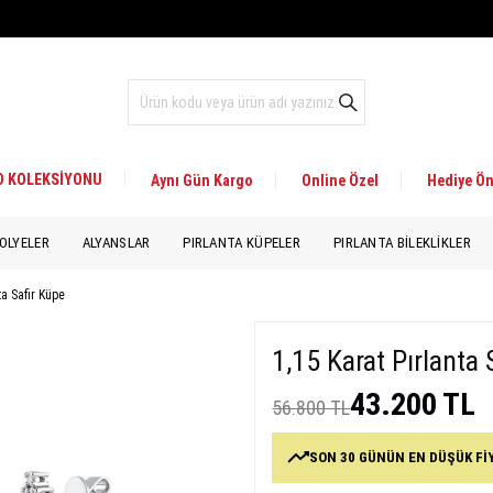
 D KOLEKSİYONU
Aynı Gün Kargo
Online Özel
Hediye Ön
OLYELER
ALYANSLAR
PIRLANTA KÜPELER
PIRLANTA BILEKLIKLER
ta Safir Küpe
1,15 Karat Pırlanta 
43.200 TL
56.800 TL
SON 30 GÜNÜN EN DÜŞÜK Fİ