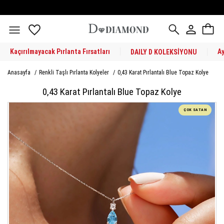
Kaçırılmayacak Pırlanta Fırsatları
A
DAILY D KOLEKSİYONU
Anasayfa
/
Renkli Taşlı Pırlanta Kolyeler
/
0,43 Karat Pırlantalı Blue Topaz Kolye
0,43 Karat Pırlantalı Blue Topaz Kolye
ÇOK SATAN