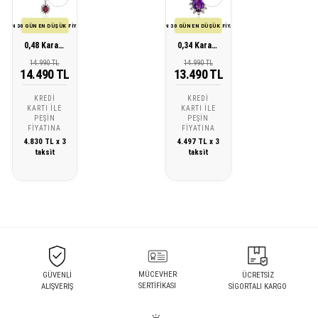
SON 30 GÜN EN DÜŞÜK FİYATI
SON 30 GÜN EN DÜŞÜK FİYATI
0,48 Karat Pırlanta Yakut Kolye
0,34 Karat Pırlanta Ametist Kolye
14.990 TL
14.990 TL
14.490 TL
13.490 TL
KREDI
KREDI
KARTI ILE
KARTI ILE
PEŞIN
PEŞIN
FIYATINA
FIYATINA
4.830 TL x 3
4.497 TL x 3
taksit
taksit
MÜCEVHER
GÜVENLİ
ÜCRETSİZ
SERTİFİKASI
ALIŞVERİŞ
SİGORTALI KARGO