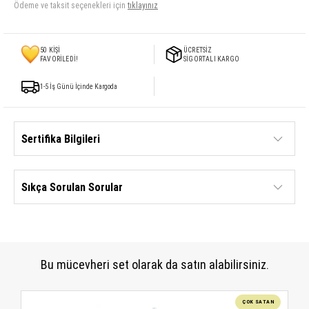
Ödeme ve taksit seçenekleri için
tıklayınız
50
KİŞİ
ÜCRETSİZ
FAVORİLEDİ!
SİGORTALI KARGO
1-5 İş Günü İçinde Kargoda
Sertifika Bilgileri
Sıkça Sorulan Sorular
Bu mücevheri set olarak da satın alabilirsiniz.
ÇOK SATAN