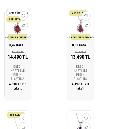
AYNI GÜN KARGO
ÇOK SATAN
ÇOK SATAN
SON 30 GÜN EN DÜŞÜK FİYATI
SON 30 GÜN EN DÜŞÜK FİYATI
0,42 Karat Pırlanta Yakut Kolye
0,50 Karat Pırlanta Yakut Kolye
15.990 TL
14.990 TL
14.490 TL
13.490 TL
KREDI
KREDI
KARTI ILE
KARTI ILE
PEŞIN
PEŞIN
FIYATINA
FIYATINA
4.830 TL x 3
4.497 TL x 3
taksit
taksit
ÇOK SATAN