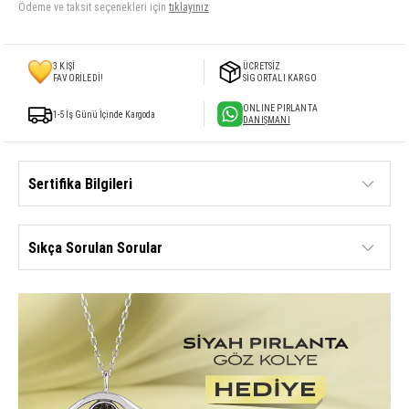
Ödeme ve taksit seçenekleri için
tıklayınız
3
KİŞİ
ÜCRETSİZ
FAVORİLEDİ!
SİGORTALI KARGO
ONLINE PIRLANTA
1-5 İş Günü İçinde Kargoda
DANIŞMANI
Sertifika Bilgileri
Sıkça Sorulan Sorular