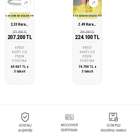
SON 30 GÜN EN DÜŞÜK FİYATI
SON 30 GÜN EN DÜŞÜK FİYATI
2,33 Karat Pırlanta Baget Bileklik
2.49 Karat Pırlanta Baget Bileklik
271.900 TL
294.200 TL
207.200 TL
224.100 TL
KREDI
KREDI
KARTI ILE
KARTI ILE
PEŞIN
PEŞIN
FIYATINA
FIYATINA
69.067 TL x
74.700 TL x
3 taksit
3 taksit
MÜCEVHER
GÜVENLİ
ÜCRETSİZ
SERTİFİKASI
ALIŞVERİŞ
SİGORTALI KARGO