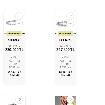
SON 30 GÜN EN DÜŞÜK FİYATI
SON 30 GÜN EN DÜŞÜK FİYATI
2,60 Karat Pırlanta Baget Bileklik
3.09 Karat Pırlanta Baget Bileklik
301.800 TL
324.700 TL
230.000 TL
247.400 TL
KREDI
KREDI
KARTI ILE
KARTI ILE
PEŞIN
PEŞIN
FIYATINA
FIYATINA
76.667 TL x
82.467 TL x
3 taksit
3 taksit