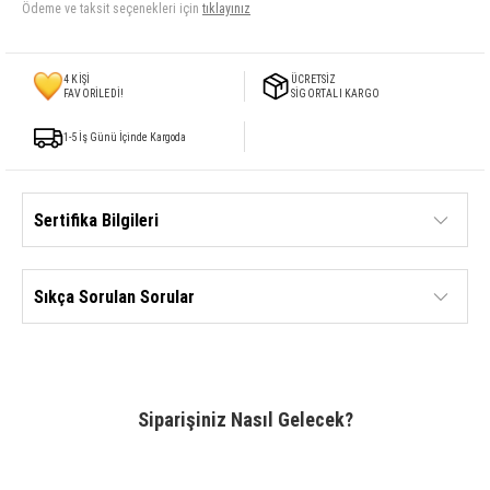
Ödeme ve taksit seçenekleri için
tıklayınız
4
KİŞİ
ÜCRETSİZ
FAVORİLEDİ!
SİGORTALI KARGO
1-5 İş Günü İçinde Kargoda
Sertifika Bilgileri
Sıkça Sorulan Sorular
Siparişiniz Nasıl Gelecek?