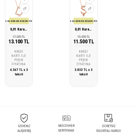
SON 30 GÜN EN DÜŞÜK FİYATI
SON 30 GÜN EN DÜŞÜK FİYATI
0,01 Karat D Harfi Pırlanta Kolye
0,01 Karat Ş Harfi Pırlanta Kolye
17.200 TL
15.200 TL
13.100 TL
11.500 TL
KREDI
KREDI
KARTI ILE
KARTI ILE
PEŞIN
PEŞIN
FIYATINA
FIYATINA
4.367 TL x 3
3.833 TL x 3
taksit
taksit
MÜCEVHER
GÜVENLİ
ÜCRETSİZ
SERTİFİKASI
ALIŞVERİŞ
SİGORTALI KARGO