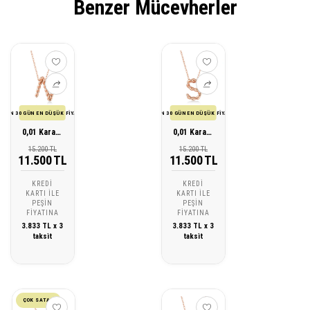
Benzer Mücevherler
SON 30 GÜN EN DÜŞÜK FİYATI
SON 30 GÜN EN DÜŞÜK FİYATI
0,01 Karat N Harfi Pırlanta Kolye
0,01 Karat S Harfi Pırlanta Kolye
15.200 TL
15.200 TL
11.500 TL
11.500 TL
KREDI
KREDI
KARTI ILE
KARTI ILE
PEŞIN
PEŞIN
FIYATINA
FIYATINA
3.833 TL x 3
3.833 TL x 3
taksit
taksit
ÇOK SATAN