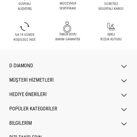
MÜCEVHER
GÜVENLİ
ÜCRETSİZ
SERTİFİKASI
ALIŞVERİŞ
SİGORTALI KARGO
ÖMÜR BOYU
IŞIKLI
İLK 14 GÜNDE
BAKIM GARANTİSİ
YÜZÜK KUTUSU
KOŞULSUZ İADE
D DIAMOND
MÜŞTERİ HİZMETLERİ
HEDİYE ÖNERİLERİ
POPÜLER KATEGORILER
BİLGİLERİM