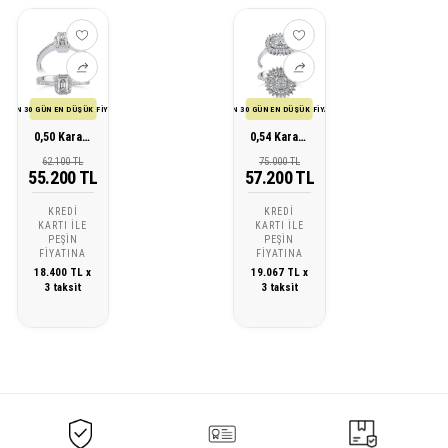
SON 30 GÜN EN DÜŞÜK FİYATI
SON 30 GÜN EN DÜŞÜK FİYATI
0,50 Karat Pırlanta Octagon Yüzük
0,54 Karat Tasarım Pırlanta Yüzük
62.100 TL
75.000 TL
55.200 TL
57.200 TL
KREDI
KREDI
KARTI ILE
KARTI ILE
PEŞIN
PEŞIN
FIYATINA
FIYATINA
18.400 TL x
19.067 TL x
3 taksit
3 taksit