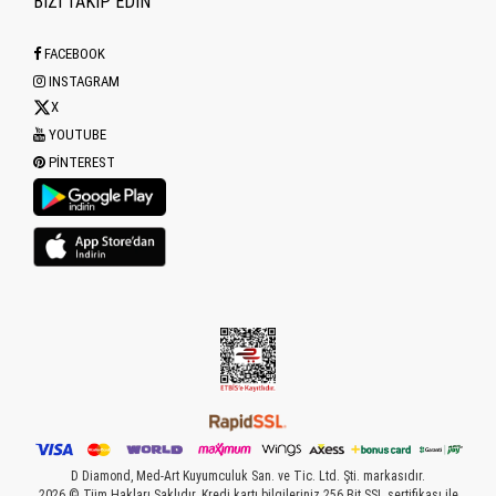
BİZİ TAKİP EDİN
FACEBOOK
INSTAGRAM
X
YOUTUBE
PINTEREST
D Diamond, Med-Art Kuyumculuk San. ve Tic. Ltd. Şti. markasıdır.
2026 © Tüm Hakları Saklıdır. Kredi kartı bilgileriniz 256 Bit SSL sertifikası ile