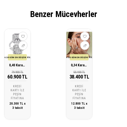
Benzer Mücevherler
SON 30 GÜN EN DÜŞÜK FİYATI
SON 30 GÜN EN DÜŞÜK FİYATI
0,40 Karat Tasarım Pırlanta Yüzük
0,34 Karat Tasarım Pırlanta Yüzük
79.900 TL
50.400 TL
60.900 TL
38.400 TL
KREDI
KREDI
KARTI ILE
KARTI ILE
PEŞIN
PEŞIN
FIYATINA
FIYATINA
20.300 TL x
12.800 TL x
3 taksit
3 taksit