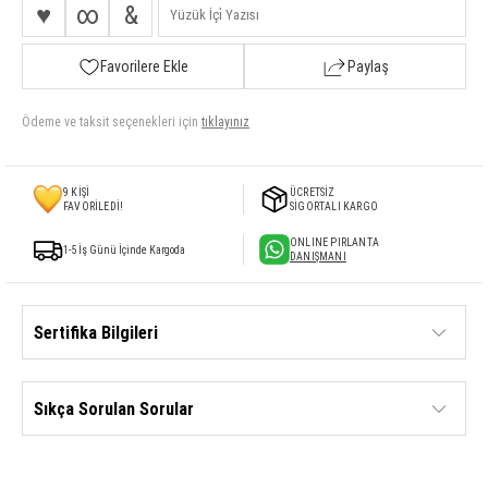
♥
∞
&
Favorilere Ekle
Paylaş
Ödeme ve taksit seçenekleri için
tıklayınız
9
KİŞİ
ÜCRETSİZ
FAVORİLEDİ!
SİGORTALI KARGO
ONLINE PIRLANTA
1-5 İş Günü İçinde Kargoda
DANIŞMANI
Sertifika Bilgileri
Sıkça Sorulan Sorular