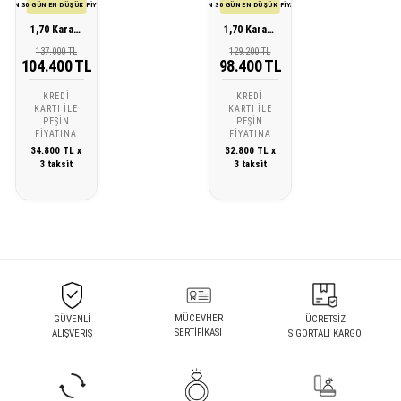
SON 30 GÜN EN DÜŞÜK FİYATI
SON 30 GÜN EN DÜŞÜK FİYATI
1,70 Karat Pırlanta Zümrüt Kolye
1,70 Karat Pırlanta Safir Kolye
137.000 TL
129.200 TL
104.400 TL
98.400 TL
KREDI
KREDI
KARTI ILE
KARTI ILE
PEŞIN
PEŞIN
FIYATINA
FIYATINA
34.800 TL x
32.800 TL x
3 taksit
3 taksit
MÜCEVHER
GÜVENLİ
ÜCRETSİZ
SERTİFİKASI
ALIŞVERİŞ
SİGORTALI KARGO