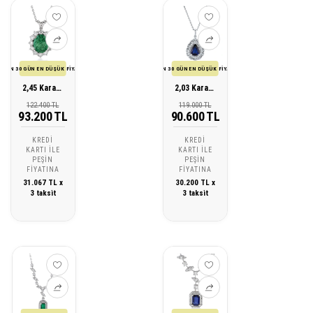
SON 30 GÜN EN DÜŞÜK FİYATI
SON 30 GÜN EN DÜŞÜK FİYATI
2,45 Karat Pırlanta Zümrüt Kolye
2,03 Karat Pırlanta Safir Kolye
122.400 TL
119.000 TL
93.200 TL
90.600 TL
KREDI
KREDI
KARTI ILE
KARTI ILE
PEŞIN
PEŞIN
FIYATINA
FIYATINA
31.067 TL x
30.200 TL x
3 taksit
3 taksit