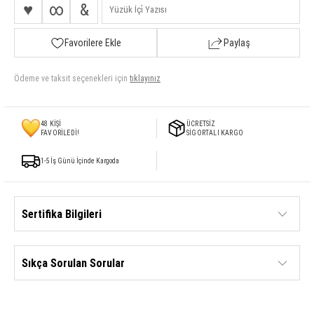
♥
∞
&
Favorilere Ekle
Paylaş
Ödeme ve taksit seçenekleri için
tıklayınız
48
KİŞİ
ÜCRETSİZ
FAVORİLEDİ!
SİGORTALI KARGO
1-5 İş Günü İçinde Kargoda
Sertifika Bilgileri
Sıkça Sorulan Sorular