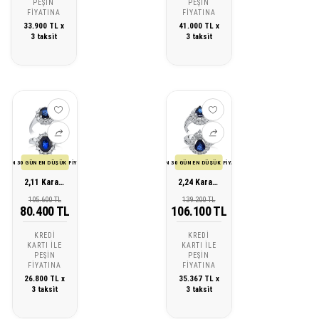
PEŞIN
PEŞIN
FIYATINA
FIYATINA
33.900 TL x
41.000 TL x
3 taksit
3 taksit
SON 30 GÜN EN DÜŞÜK FİYATI
SON 30 GÜN EN DÜŞÜK FİYATI
2,11 Karat Pırlanta Safir Yüzük
2,24 Karat Pırlanta Safir Yüzük
105.600 TL
139.200 TL
80.400 TL
106.100 TL
KREDI
KREDI
KARTI ILE
KARTI ILE
PEŞIN
PEŞIN
FIYATINA
FIYATINA
26.800 TL x
35.367 TL x
3 taksit
3 taksit