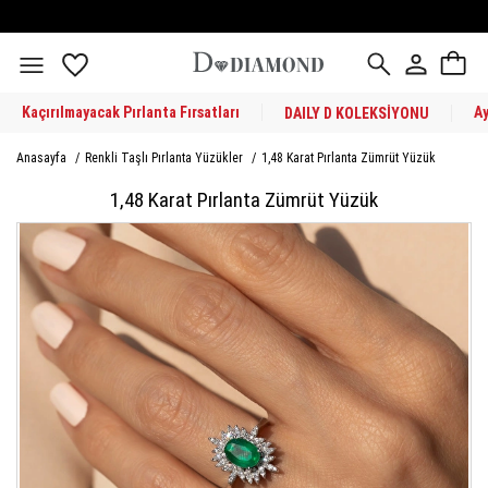
Kaçırılmayacak Pırlanta Fırsatları
A
DAILY D KOLEKSİYONU
Anasayfa
/
Renkli Taşlı Pırlanta Yüzükler
/
1,48 Karat Pırlanta Zümrüt Yüzük
1,48 Karat Pırlanta Zümrüt Yüzük