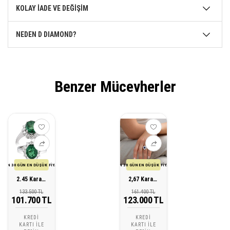
KOLAY İADE VE DEĞİŞİM
NEDEN D DIAMOND?
Benzer Mücevherler
SON 30 GÜN EN DÜŞÜK FİYATI
SON 30 GÜN EN DÜŞÜK FİYATI
2.45 Karat Pırlanta Zümrüt Yüzük
2,67 Karat Pırlanta Safir Yüzük
133.500 TL
161.400 TL
101.700 TL
123.000 TL
KREDI
KREDI
KARTI ILE
KARTI ILE