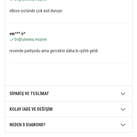
elbise üstünde çok asil duruyo
em*** ö*
Doğrulanmış müşteri
resimde parliyodu ama gercekte daha bi ışıltılı geldi
SİPARİŞ VE TESLİMAT
KOLAY İADE VE DEĞİŞİM
NEDEN D DIAMOND?