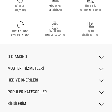
MÜCEVHER
GÜVENLİ
ÜCRETSİZ
SERTİFİKASI
ALIŞVERİŞ
SİGORTALI KARGO
ÖMÜR BOYU
IŞIKLI
İLK 14 GÜNDE
BAKIM GARANTİSİ
YÜZÜK KUTUSU
KOŞULSUZ İADE
D DIAMOND
MÜŞTERİ HİZMETLERİ
HEDİYE ÖNERİLERİ
POPÜLER KATEGORILER
BİLGİLERİM