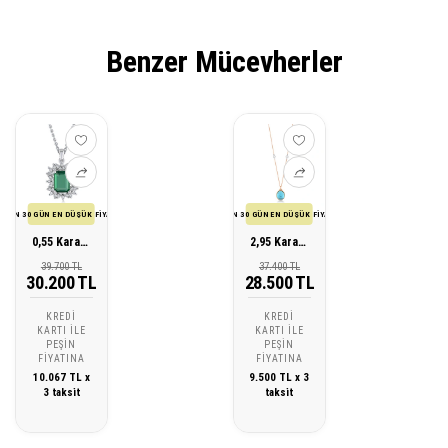
Benzer Mücevherler
SON 30 GÜN EN DÜŞÜK FİYATI
SON 30 GÜN EN DÜŞÜK FİYATI
0,55 Karat Pırlanta Zümrüt Kolye
2,95 Karat Pırlanta Kuvars Kolye
39.700 TL
37.400 TL
30.200 TL
28.500 TL
KREDI
KREDI
KARTI ILE
KARTI ILE
PEŞIN
PEŞIN
FIYATINA
FIYATINA
10.067 TL x
9.500 TL x 3
3 taksit
taksit