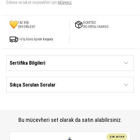
Ödeme ve taksit seçenekleri için
tıklayınız
142
KİŞİ
ÜCRETSİZ
FAVORİLEDİ!
SİGORTALI KARGO
1-5 İş Günü İçinde Kargoda
Sertifika Bilgileri
Sıkça Sorulan Sorular
Bu mücevheri set olarak da satın alabilirsiniz.
ÇOK SATAN