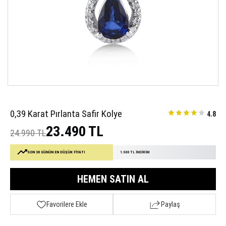
0,39 Karat Pırlanta Safir Kolye
4.8
23.490 TL
24.990 TL
SON 30 GÜNÜN EN DÜŞÜK FİYATI
1.500 TL İNDİRİM
HEMEN SATIN AL
Favorilere Ekle
Paylaş