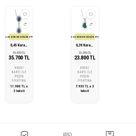
SON 30 GÜN EN DÜŞÜK FİYATI
SON 30 GÜN EN DÜŞÜK FİYATI
0,45 Karat Pırlanta Safir Kolye
0,39 Karat Pırlanta Zümrüt Kolye
46.900 TL
31.300 TL
35.700 TL
23.800 TL
KREDI
KREDI
KARTI ILE
KARTI ILE
PEŞIN
PEŞIN
FIYATINA
FIYATINA
11.900 TL x
7.933 TL x 3
3 taksit
taksit