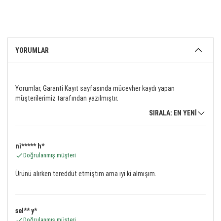
YORUMLAR
Yorumlar, Garanti Kayıt sayfasında mücevher kaydı yapan
müşterilerimiz tarafından yazılmıştır.
SIRALA: EN YENİ
ni***** h*
Doğrulanmış müşteri
Ürünü alırken tereddüt etmiştim ama iyi ki almışım.
sel** y*
Doğrulanmış müşteri