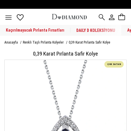
Kaçırılmayacak Pırlanta Fırsatları
A
DAILY D KOLEKSİYONU
Anasayfa
/
Renkli Taşlı Pırlanta Kolyeler
/
0,39 Karat Pırlanta Safir Kolye
0,39 Karat Pırlanta Safir Kolye
ÇOK SATAN