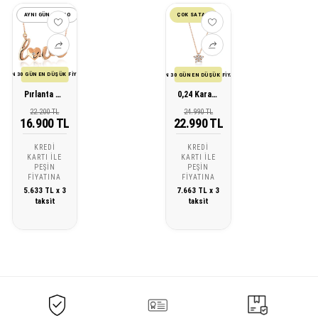
AYNI GÜN KARGO
ÇOK SATAN
SON 30 GÜN EN DÜŞÜK FİYATI
SON 30 GÜN EN DÜŞÜK FİYATI
Pırlanta Altın Love Kolye
0,24 Karat Tasarım Pırlanta Kolye
22.200 TL
24.990 TL
16.900 TL
22.990 TL
KREDI
KREDI
KARTI ILE
KARTI ILE
PEŞIN
PEŞIN
FIYATINA
FIYATINA
5.633 TL x 3
7.663 TL x 3
taksit
taksit