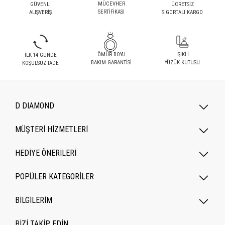
MÜCEVHER
GÜVENLİ
ÜCRETSİZ
SERTİFİKASI
ALIŞVERİŞ
SİGORTALI KARGO
ÖMÜR BOYU
IŞIKLI
İLK 14 GÜNDE
BAKIM GARANTİSİ
YÜZÜK KUTUSU
KOŞULSUZ İADE
D DIAMOND
MÜŞTERİ HİZMETLERİ
HEDİYE ÖNERİLERİ
POPÜLER KATEGORILER
BİLGİLERİM
BİZİ TAKİP EDİN