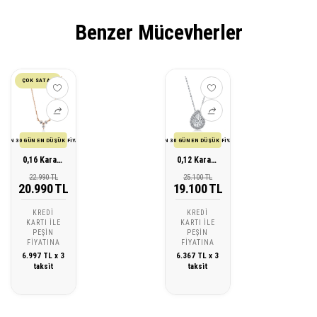
Benzer Mücevherler
ÇOK SATAN
SON 30 GÜN EN DÜŞÜK FİYATI
SON 30 GÜN EN DÜŞÜK FİYATI
0,16 Karat Tasarım Pırlanta Altın Kolye
0,12 Karat Pırlanta Tasarım Kolye
22.990 TL
25.100 TL
20.990 TL
19.100 TL
KREDI
KREDI
KARTI ILE
KARTI ILE
PEŞIN
PEŞIN
FIYATINA
FIYATINA
6.997 TL x 3
6.367 TL x 3
taksit
taksit