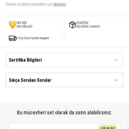
Ödeme ve taksit seçenekleri için
tıklayınız
189
KİŞİ
ÜCRETSİZ
FAVORİLEDİ!
SİGORTALI KARGO
1-5 İş Günü İçinde Kargoda
Sertifika Bilgileri
Sıkça Sorulan Sorular
Bu mücevheri set olarak da satın alabilirsiniz.
ÇOK SATAN