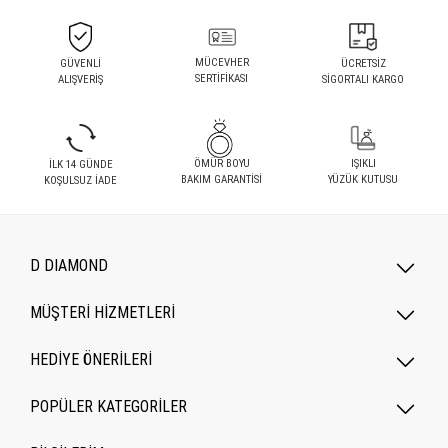
MÜCEVHER
GÜVENLİ
ÜCRETSİZ
SERTİFİKASI
ALIŞVERİŞ
SİGORTALI KARGO
ÖMÜR BOYU
IŞIKLI
İLK 14 GÜNDE
BAKIM GARANTİSİ
YÜZÜK KUTUSU
KOŞULSUZ İADE
D DIAMOND
MÜŞTERİ HİZMETLERİ
HEDİYE ÖNERİLERİ
POPÜLER KATEGORILER