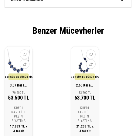
Benzer Mücevherler
SON 30 GÜN EN DÜŞÜK FİYATI
SON 30 GÜN EN DÜŞÜK FİYATI
3,07 Karat Pırlanta Safir Kolye
2,60 Karat Pırlanta Safir Kolye
70.200 TL
83.700 TL
53.500 TL
63.700 TL
KREDI
KREDI
KARTI ILE
KARTI ILE
PEŞIN
PEŞIN
FIYATINA
FIYATINA
17.833 TL x
21.233 TL x
3 taksit
3 taksit