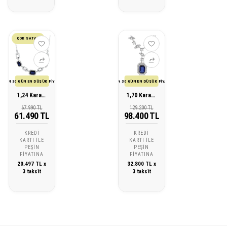
ÇOK SATAN
SON 30 GÜN EN DÜŞÜK FİYATI
SON 30 GÜN EN DÜŞÜK FİYATI
1,24 Karat Pırlanta Safir Kolye
1,70 Karat Pırlanta Safir Kolye
67.990 TL
129.200 TL
61.490 TL
98.400 TL
KREDI
KREDI
KARTI ILE
KARTI ILE
PEŞIN
PEŞIN
FIYATINA
FIYATINA
20.497 TL x
32.800 TL x
3 taksit
3 taksit