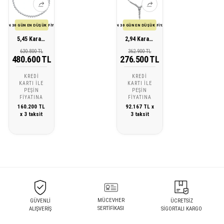
SON 30 GÜN EN DÜŞÜK FİYATI
SON 30 GÜN EN DÜŞÜK FİYATI
5,45 Karat Pırlanta Gerdanlık
2,94 Karat Pırlanta Baget Gerdanlık
630.800 TL
362.900 TL
480.600 TL
276.500 TL
KREDI
KREDI
KARTI ILE
KARTI ILE
PEŞIN
PEŞIN
FIYATINA
FIYATINA
160.200 TL
92.167 TL x
x 3 taksit
3 taksit
MÜCEVHER
GÜVENLİ
ÜCRETSİZ
SERTİFİKASI
ALIŞVERİŞ
SİGORTALI KARGO