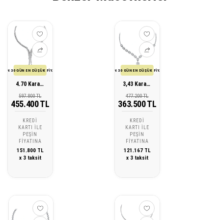
SON 30 GÜN EN DÜŞÜK FİYATI
SON 30 GÜN EN DÜŞÜK FİYATI
4.70 Karat Tasarım Pırlanta Gerdanlık
3,43 Karat Pırlanta Baget Gerdanlık
597.800 TL
477.200 TL
455.400 TL
363.500 TL
KREDI
KREDI
KARTI ILE
KARTI ILE
PEŞIN
PEŞIN
FIYATINA
FIYATINA
151.800 TL
121.167 TL
x 3 taksit
x 3 taksit