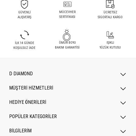
MÜCEVHER
GÜVENLİ
ÜCRETSİZ
SERTİFİKASI
ALIŞVERİŞ
SİGORTALI KARGO
ÖMÜR BOYU
IŞIKLI
İLK 14 GÜNDE
BAKIM GARANTİSİ
YÜZÜK KUTUSU
KOŞULSUZ İADE
D DIAMOND
MÜŞTERİ HİZMETLERİ
HEDİYE ÖNERİLERİ
POPÜLER KATEGORILER
BİLGİLERİM