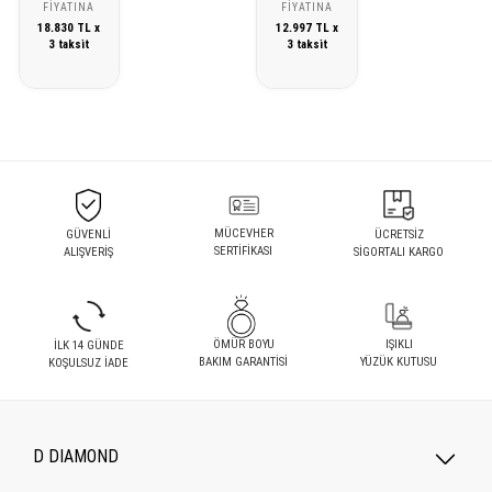
FIYATINA
FIYATINA
18.830 TL x
12.997 TL x
3 taksit
3 taksit
MÜCEVHER
GÜVENLİ
ÜCRETSİZ
SERTİFİKASI
ALIŞVERİŞ
SİGORTALI KARGO
ÖMÜR BOYU
IŞIKLI
İLK 14 GÜNDE
BAKIM GARANTİSİ
YÜZÜK KUTUSU
KOŞULSUZ İADE
D DIAMOND