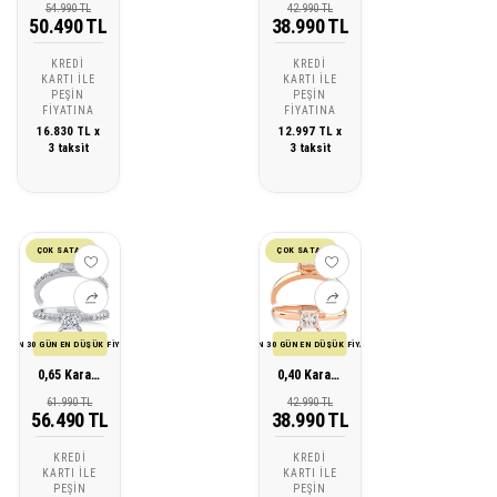
54.990 TL
42.990 TL
50.490 TL
38.990 TL
KREDI
KREDI
KARTI ILE
KARTI ILE
PEŞIN
PEŞIN
FIYATINA
FIYATINA
16.830 TL x
12.997 TL x
3 taksit
3 taksit
ÇOK SATAN
ÇOK SATAN
SON 30 GÜN EN DÜŞÜK FİYATI
SON 30 GÜN EN DÜŞÜK FİYATI
0,65 Karat Prenses Kare Tektaş Pırlanta Yüzük
0,40 Karat Prenses Kare Tektaş Pırlanta Yüzük
61.990 TL
42.990 TL
56.490 TL
38.990 TL
KREDI
KREDI
KARTI ILE
KARTI ILE
PEŞIN
PEŞIN