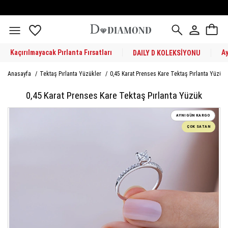
Kaçırılmayacak Pırlanta Fırsatları
A
DAILY D KOLEKSİYONU
Anasayfa
/
Tektaş Pırlanta Yüzükler
/
0,45 Karat Prenses Kare Tektaş Pırlanta Yüzük
0,45 Karat Prenses Kare Tektaş Pırlanta Yüzük
AYNI GÜN KARGO
ÇOK SATAN