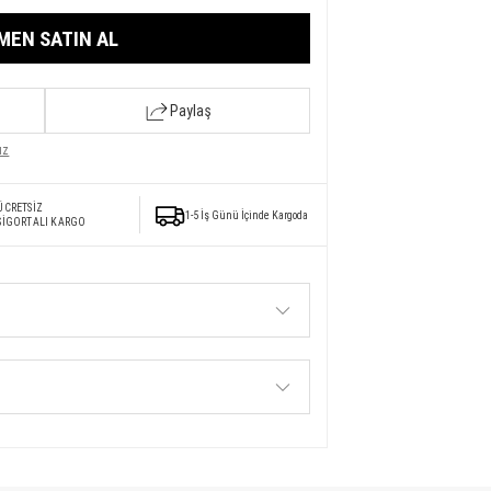
MEN SATIN AL
Paylaş
ız
ÜCRETSİZ
1-5 İş Günü İçinde Kargoda
SİGORTALI KARGO