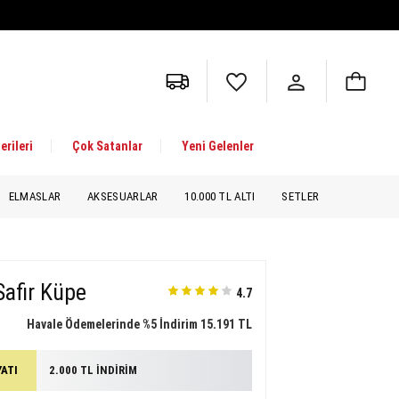
erileri
Çok Satanlar
Yeni Gelenler
ELMASLAR
AKSESUARLAR
10.000 TL ALTI
SETLER
Safir Küpe
4.7
Havale Ödemelerinde %5 İndirim 15.191 TL
YATI
2.000 TL İNDİRİM