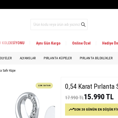
 D KOLEKSİYONU
Aynı Gün Kargo
Online Özel
Hediye Ön
OLYELER
ALYANSLAR
PIRLANTA KÜPELER
PIRLANTA BILEKLIKLER
ta Safir Küpe
0,54 Karat Pırlanta 
ÇOK SATAN
15.990 TL
17.990 TL
SON 30 GÜNÜN EN DÜŞÜK Fİ