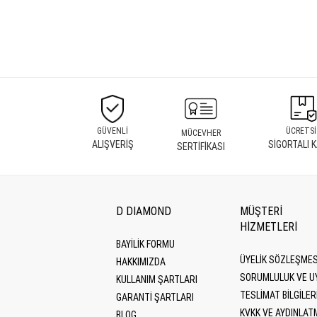
GÜVENLİ
ÜCRETSİ
MÜCEVHER
ALIŞVERİŞ
SİGORTALI 
SERTİFİKASI
D DIAMOND
MÜŞTERİ
HİZMETLERİ
BAYİLİK FORMU
ÜYELIK SÖZLEŞMES
HAKKIMIZDA
SORUMLULUK VE U
KULLANIM ŞARTLARI
TESLIMAT BILGILER
GARANTI ŞARTLARI
KVKK VE AYDINLAT
BLOG