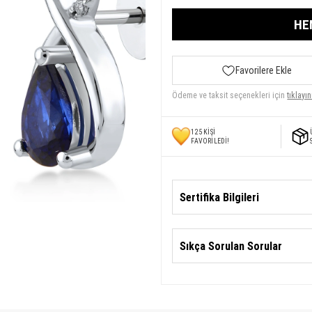
HE
Favorilere Ekle
Ödeme ve taksit seçenekleri için
tıklayın
125
KİŞİ
FAVORİLEDİ!
Sertifika Bilgileri
Sıkça Sorulan Sorular