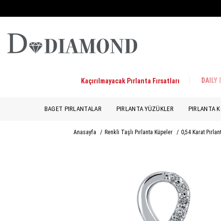
DAILY
Kaçırılmayacak Pırlanta Fırsatları
BAGET PIRLANTALAR
PIRLANTA YÜZÜKLER
PIRLANTA K
Anasayfa
/
Renkli Taşlı Pırlanta Küpeler
/
0,54 Karat Pırlan