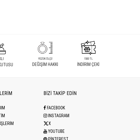
KLI
YÜZÜK ÖLÇÜ
1500 TL
DEĞİŞİM HAKKI
İNDİRİM ÇEKİ
KUTUSU
İLERİM
BİZİ TAKİP EDİN
BIM
FACEBOOK
TİM
INSTAGRAM
İŞLERİM
X
YOUTUBE
PINTEREST