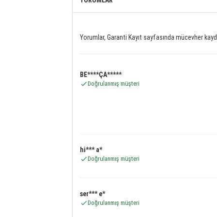
YORUMLAR
Yorumlar, Garanti Kayıt sayfasında mücevher kaydı
BE****ÇA*****
Doğrulanmış müşteri
hi*** a*
Doğrulanmış müşteri
ser*** e*
Doğrulanmış müşteri