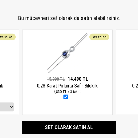
Bu mücevheri set olarak da satın alabilirsiniz.
ÇOK SATAN
ÇOK SATAN
14.490 TL
15.990 TL
ük
0,28 Karat Pırlanta Safir Bileklik
0,2
4,830 TL x 3 taksit
SET OLARAK SATIN AL