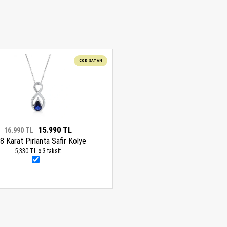
ÇOK SATAN
15.990 TL
16.990 TL
8 Karat Pırlanta Safir Kolye
5,330 TL x 3 taksit