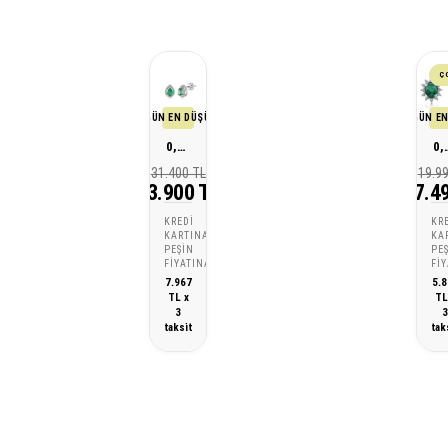
Ç
SON 30 GÜN EN DÜŞÜK FİYATI
SON 30 GÜN EN
0,65 Karat Pırlanta Zümrüt Küpe
0,61 Karat P
31.400 TL
19.9
23.900 TL
17.4
KREDI
KR
KARTINA
KA
PEŞIN
PE
FIYATINA
FI
7.967
5.8
TL x
TL
3
taksit
tak