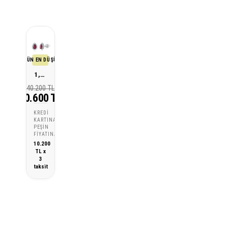
SON 30 GÜN EN DÜŞÜK FİYATI
1,25 Karat Pırlanta Yakut Küpe
40.200 TL
30.600 TL
KREDI
KARTINA
PEŞIN
FIYATINA
10.200
TL x
3
taksit