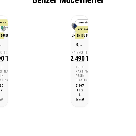
OK SATAN
AYNI GÜN KARGO
ÇOK SATAN
 DÜŞÜK FİYATI
SON 30 GÜN EN DÜŞÜK FİYATI
ırlanta Zümrüt Küpe
0,62 Karat Pırlanta Safir Küpe
90 TL
24.990 TL
90 TL
22.490 TL
EDI
KREDI
RTINA
KARTINA
ŞIN
PEŞIN
YATINA
FIYATINA
30
7.497
 x
TL x
3
3
sit
taksit