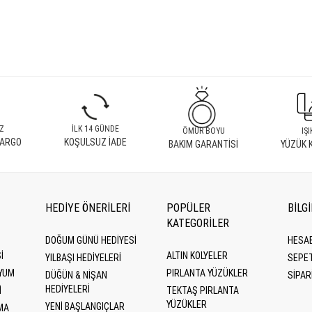
Z
İLK 14 GÜNDE
ÖMÜR BOYU
IŞI
KARGO
KOŞULSUZ İADE
BAKIM GARANTİSİ
YÜZÜK 
HEDİYE ÖNERİLERİ
POPÜLER
BİLG
KATEGORILER
DOĞUM GÜNÜ HEDIYESI
HESA
I
ALTIN KOLYELER
YILBAŞI HEDIYELERI
SEPE
YUM
PIRLANTA YÜZÜKLER
DÜĞÜN & NIŞAN
SİPAR
HEDIYELERI
I
TEKTAŞ PIRLANTA
YÜZÜKLER
YENI BAŞLANGIÇLAR
MA