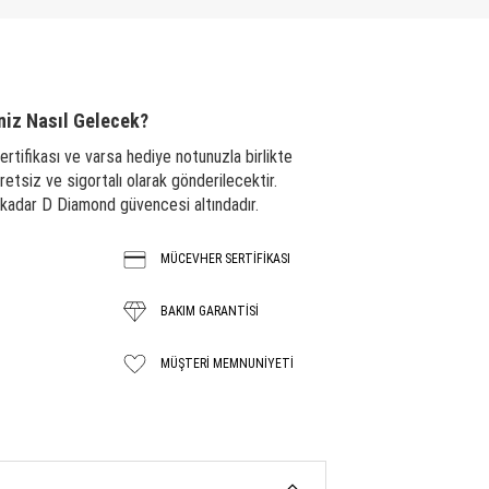
niz Nasıl Gelecek?
ertifikası ve varsa hediye notunuzla birlikte
tsiz ve sigortalı olarak gönderilecektir.
a kadar D Diamond güvencesi altındadır.
MÜCEVHER SERTİFİKASI
BAKIM GARANTISİ
MÜŞTERI MEMNUNIYETI