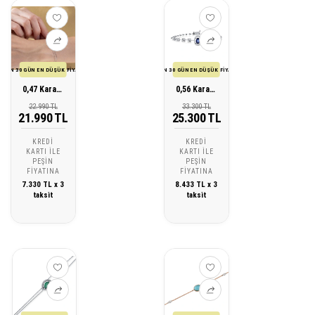
SON 30 GÜN EN DÜŞÜK FİYATI
SON 30 GÜN EN DÜŞÜK FİYATI
0,47 Karat Pırlanta Topaz Bileklik
0,56 Karat Pırlanta Safir Bileklik
22.990 TL
33.300 TL
21.990 TL
25.300 TL
KREDI
KREDI
KARTI ILE
KARTI ILE
PEŞIN
PEŞIN
FIYATINA
FIYATINA
7.330 TL x 3
8.433 TL x 3
taksit
taksit