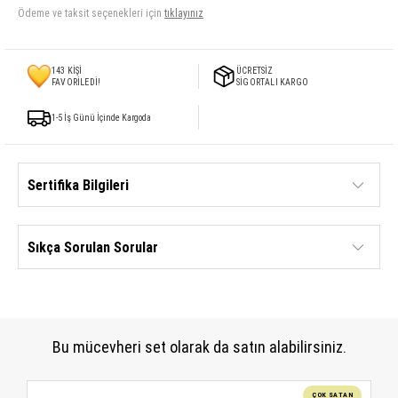
Ödeme ve taksit seçenekleri için
tıklayınız
143
KİŞİ
ÜCRETSİZ
FAVORİLEDİ!
SİGORTALI KARGO
1-5 İş Günü İçinde Kargoda
Sertifika Bilgileri
Sıkça Sorulan Sorular
Bu mücevheri set olarak da satın alabilirsiniz.
ÇOK SATAN