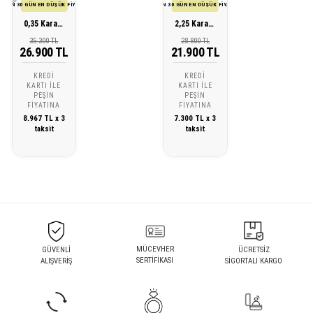
SON 30 GÜN EN DÜŞÜK FİYATI
SON 30 GÜN EN DÜŞÜK FİYATI
0,35 Karat Pırlanta Zümrüt Bileklik
2,25 Karat Pırlanta Kuvars Bileklik
35.300 TL
28.800 TL
26.900 TL
21.900 TL
KREDI
KREDI
KARTI ILE
KARTI ILE
PEŞIN
PEŞIN
FIYATINA
FIYATINA
8.967 TL x 3
7.300 TL x 3
taksit
taksit
MÜCEVHER
GÜVENLİ
ÜCRETSİZ
SERTİFİKASI
ALIŞVERİŞ
SİGORTALI KARGO