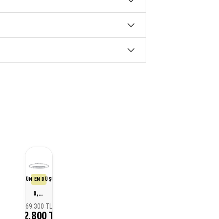
SON 30 GÜN EN DÜŞÜK FİYATI
0,52 Karat Tasarım Pırlanta Bileklik
69.300 TL
52.800 TL