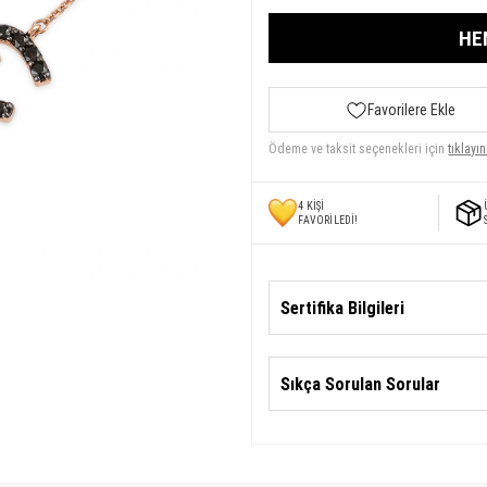
HE
Favorilere Ekle
Ödeme ve taksit seçenekleri için
tıklayın
4
KİŞİ
FAVORİLEDİ!
Sertifika Bilgileri
Sıkça Sorulan Sorular