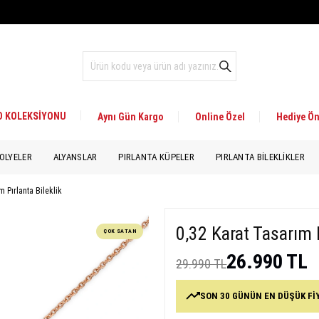
 D KOLEKSİYONU
Aynı Gün Kargo
Online Özel
Hediye Ön
OLYELER
ALYANSLAR
PIRLANTA KÜPELER
PIRLANTA BILEKLIKLER
m Pırlanta Bileklik
0,32 Karat Tasarım P
ÇOK SATAN
26.990 TL
29.990 TL
SON 30 GÜNÜN EN DÜŞÜK Fİ