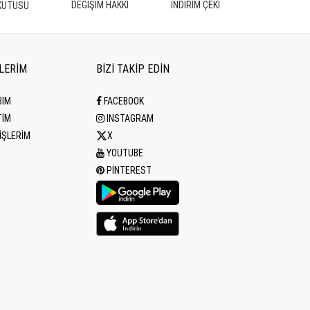
DEĞİŞİM HAKKI
İNDİRİM ÇEKİ
KUTUSU
İLERİM
BİZİ TAKİP EDİN
BIM
FACEBOOK
TİM
INSTAGRAM
İŞLERİM
X
YOUTUBE
PINTEREST