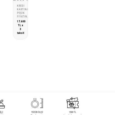
KREDI
KARTINA
PEŞIN
FIYATINA
17.600
TL x
3
taksit
KLI
YÜZÜK ÖLÇÜ
1500 TL