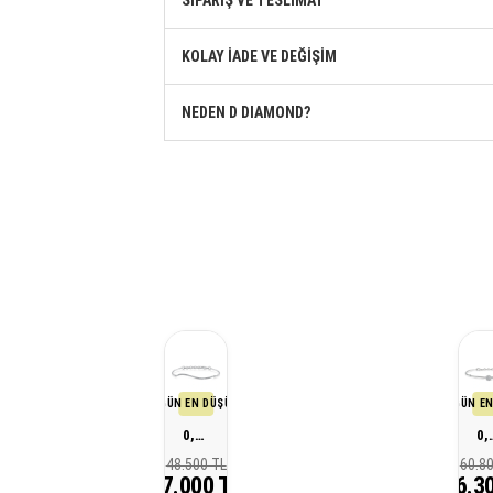
SİPARİŞ VE TESLİMAT
KOLAY İADE VE DEĞİŞİM
NEDEN D DIAMOND?
SON 30 GÜN EN DÜŞÜK FİYATI
SON 30 GÜN EN
0,20 Karat Tasarım Pırlanta Bileklik
0,30 Karat Tas
48.500 TL
60.8
37.000 TL
46.3