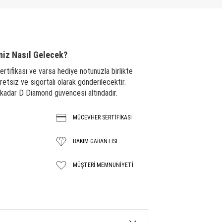
niz Nasıl Gelecek?
ertifikası ve varsa hediye notunuzla birlikte
tsiz ve sigortalı olarak gönderilecektir.
a kadar D Diamond güvencesi altındadır.
MÜCEVHER SERTİFİKASI
BAKIM GARANTISİ
MÜŞTERI MEMNUNIYETI