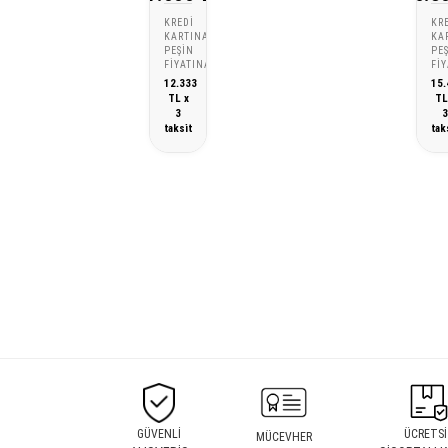
KREDI
KR
KARTINA
KA
PEŞIN
PE
FIYATINA
FI
12.333
15.
TL x
TL
3
taksit
tak
GÜVENLİ
ÜCRETSİ
MÜCEVHER