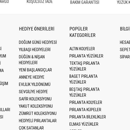
KARGO
KOŞULSUZ İADE
BAKIM GARANTİSİ
YÜZÜK 
HEDİYE ÖNERİLERİ
POPÜLER
BİLG
KATEGORILER
DOĞUM GÜNÜ HEDIYESI
HESA
I
ALTIN KOLYELER
YILBAŞI HEDIYELERI
SEPE
YUM
PIRLANTA YÜZÜKLER
DÜĞÜN & NIŞAN
SİPAR
HEDIYELERI
I
TEKTAŞ PIRLANTA
YÜZÜKLER
YENI BAŞLANGIÇLAR
MA
BAGET PIRLANTA
ANNEYE HEDIYE
YÜZÜKLER
ĞIŞIM
EVLILIK YILDÖNÜMÜ
BEŞTAŞ PIRLANTA
SEVGILIYE HEDIYE
YÜZÜKLER
SAFIR KOLEKSIYONU
PIRLANTA KOLYELER
YAKUT KOLEKSIYONU
ULLARI
PIRLANTA KÜPELER
ZÜMRÜT KOLEKSIYONU
SI
PIRLANTA BILEKLIKLER
HEDIYELI PIRLANTALAR
ELMAS YÜZÜKLER
ÇOK SATANLAR