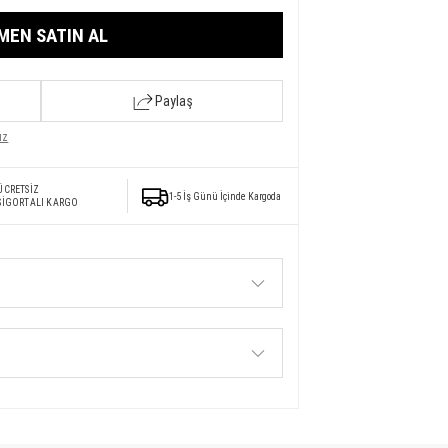
MEN SATIN AL
Paylaş
ız
ÜCRETSİZ
1-5 İş Günü İçinde Kargoda
SİGORTALI KARGO