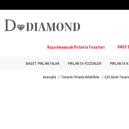
DAILY
Kaçırılmayacak Pırlanta Fırsatları
BAGET PIRLANTALAR
PIRLANTA YÜZÜKLER
PIRLANTA K
Anasayfa
/
Tasarım Pırlanta Bileklikler
/
0,32 Karat Tasarı