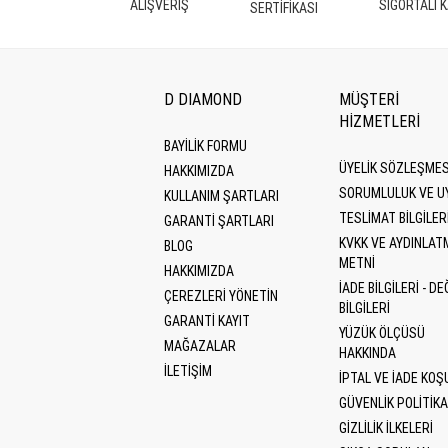
ALIŞVERİŞ
SİGORTALI 
SERTİFİKASI
D DIAMOND
MÜŞTERİ
HİZMETLERİ
BAYİLİK FORMU
ÜYELIK SÖZLEŞMES
HAKKIMIZDA
SORUMLULUK VE U
KULLANIM ŞARTLARI
TESLIMAT BILGILER
GARANTI ŞARTLARI
KVKK VE AYDINLAT
BLOG
METNI
HAKKIMIZDA
İADE BILGILERI - DE
ÇEREZLERI YÖNETIN
BILGILERI
GARANTİ KAYIT
YÜZÜK ÖLÇÜSÜ
MAĞAZALAR
HAKKINDA
İLETİŞİM
İPTAL VE İADE KOŞ
GÜVENLIK POLITIKA
GIZLILIK İLKELERI