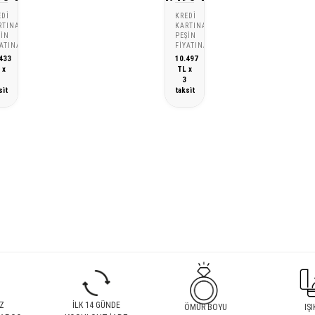
EDI
KREDI
RTINA
KARTINA
ŞIN
PEŞIN
YATINA
FIYATINA
433
10.497
 x
TL x
3
3
sit
taksit
Z
İLK 14 GÜNDE
ÖMÜR BOYU
IŞI