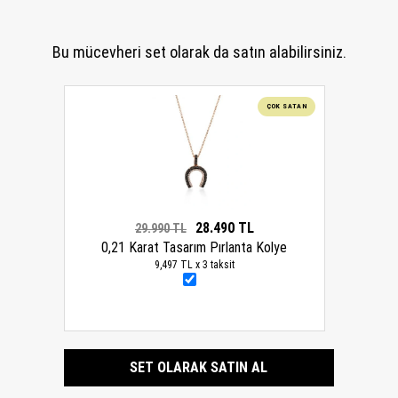
Bu mücevheri set olarak da satın alabilirsiniz.
ÇOK SATAN
28.490 TL
29.990 TL
0,21 Karat Tasarım Pırlanta Kolye
9,497 TL x 3 taksit
SET OLARAK SATIN AL