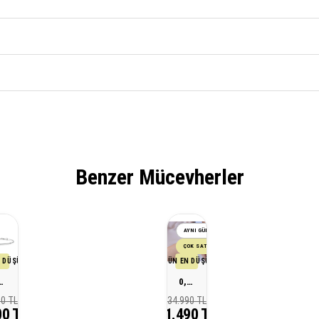
Benzer Mücevherler
AYNI GÜN KARGO
ÇOK SATAN
 DÜŞÜK FİYATI
SON 30 GÜN EN DÜŞÜK FİYATI
arım Pırlanta Bileklik
0,30 Karat Tasarım Pırlanta Bileklik
00 TL
34.990 TL
00 TL
31.490 TL