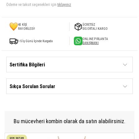
Ödeme ve taksit seçenekleri için
tıklayınız
40
KİŞİ
ÜCRETSİZ
FAVORİLEDİ!
SİGORTALI KARGO
ONLINE PIRLANTA
1-5 İş Günü İçinde Kargoda
DANIŞMANI
Sertifika Bilgileri
Sıkça Sorulan Sorular
Bu mücevheri kombin olarak da satın alabilirsiniz.
ÇOK SATAN