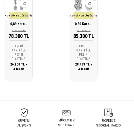
SON 30 GÜN EN DÜŞÜK FİYATI
SON 30 GÜN EN DÜŞÜK FİYATI
0,89 Karat Tasarım Pırlanta Küpe
0,80 Karat Tasarım Pırlanta Küpe
102.800 TL
112.000 TL
78.300 TL
85.300 TL
KREDI
KREDI
KARTI ILE
KARTI ILE
PEŞIN
PEŞIN
FIYATINA
FIYATINA
26.100 TL x
28.433 TL x
3 taksit
3 taksit
MÜCEVHER
GÜVENLİ
ÜCRETSİZ
SERTİFİKASI
ALIŞVERİŞ
SİGORTALI KARGO