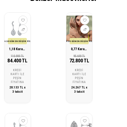
SON 30 GÜN EN DÜŞÜK FİYATI
SON 30 GÜN EN DÜŞÜK FİYATI
1,18 Karat Tasarım Pırlanta Küpe
0,77 Karat Tasarım Pırlanta Küpe
110.800 TL
95.600 TL
84.400 TL
72.800 TL
KREDI
KREDI
KARTI ILE
KARTI ILE
PEŞIN
PEŞIN
FIYATINA
FIYATINA
28.133 TL x
24.267 TL x
3 taksit
3 taksit