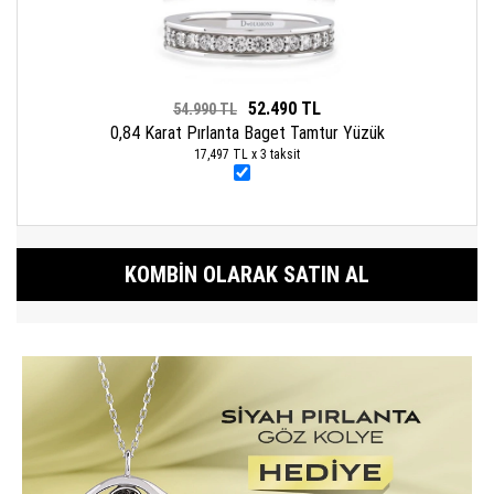
52.490 TL
54.990 TL
0,84 Karat Pırlanta Baget Tamtur Yüzük
17,497 TL x 3 taksit
KOMBIN OLARAK SATIN AL