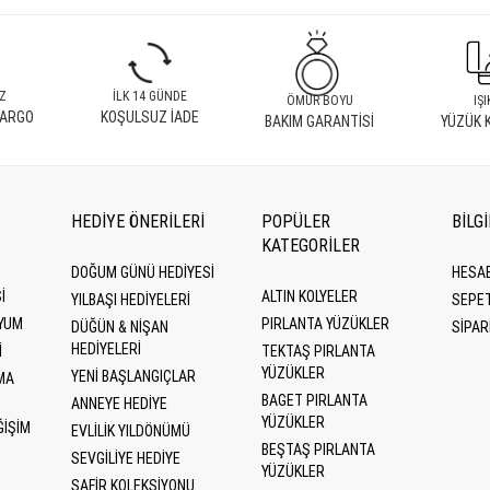
Z
İLK 14 GÜNDE
ÖMÜR BOYU
IŞI
KARGO
KOŞULSUZ İADE
BAKIM GARANTİSİ
YÜZÜK 
HEDİYE ÖNERİLERİ
POPÜLER
BİLG
KATEGORILER
DOĞUM GÜNÜ HEDIYESI
HESA
I
ALTIN KOLYELER
YILBAŞI HEDIYELERI
SEPE
YUM
PIRLANTA YÜZÜKLER
DÜĞÜN & NIŞAN
SİPAR
HEDIYELERI
I
TEKTAŞ PIRLANTA
YÜZÜKLER
YENI BAŞLANGIÇLAR
MA
BAGET PIRLANTA
ANNEYE HEDIYE
YÜZÜKLER
ĞIŞIM
EVLILIK YILDÖNÜMÜ
BEŞTAŞ PIRLANTA
SEVGILIYE HEDIYE
YÜZÜKLER
SAFIR KOLEKSIYONU