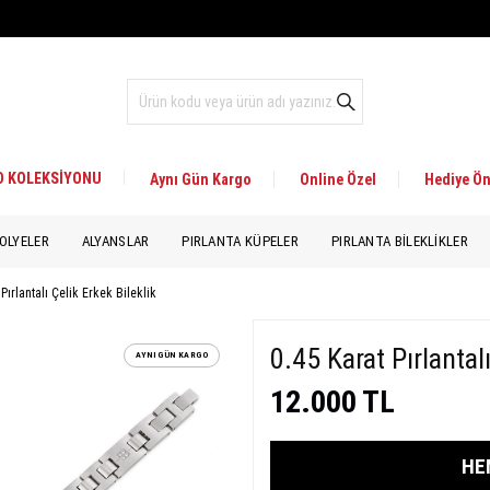
 D KOLEKSİYONU
Aynı Gün Kargo
Online Özel
Hediye Ön
OLYELER
ALYANSLAR
PIRLANTA KÜPELER
PIRLANTA BILEKLIKLER
 Pırlantalı Çelik Erkek Bileklik
0.45 Karat Pırlantal
AYNI GÜN KARGO
12.000 TL
HE