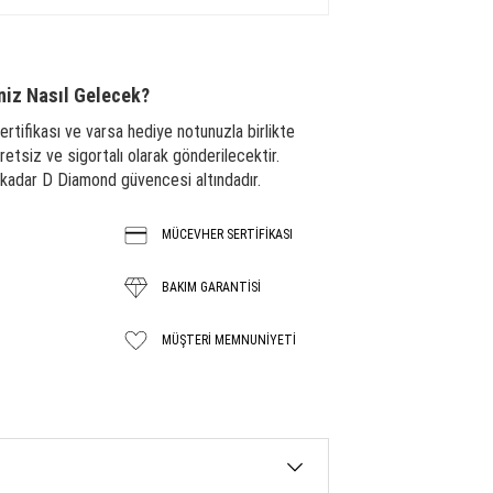
niz Nasıl Gelecek?
ertifikası ve varsa hediye notunuzla birlikte
tsiz ve sigortalı olarak gönderilecektir.
a kadar D Diamond güvencesi altındadır.
MÜCEVHER SERTİFİKASI
BAKIM GARANTISİ
MÜŞTERI MEMNUNIYETI