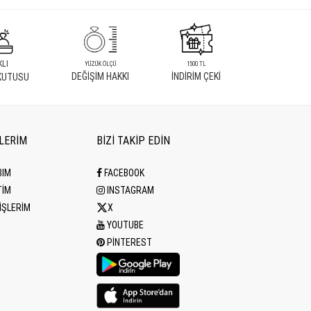
KLI
YÜZÜK ÖLÇÜ
1500 TL
DEĞİŞİM HAKKI
İNDİRİM ÇEKİ
KUTUSU
İLERİM
BİZİ TAKİP EDİN
BIM
FACEBOOK
TİM
INSTAGRAM
İŞLERİM
X
YOUTUBE
PINTEREST