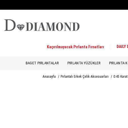
DAILY
Kaçırılmayacak Pırlanta Fırsatları
BAGET PIRLANTALAR
PIRLANTA YÜZÜKLER
PIRLANTA K
Anasayfa
/
Pırlantalı Erkek Çelik Aksesuarları
/
0.45 Karat