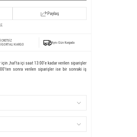
Paylaş
ız
ÜCRETSİZ
Aynı Gün Kargoda
SİGORTALI KARGO
r için ,hafta içi saat 13:00’e kadar verilen siparişler
00’ten sonra verilen siparişler ise bir sonraki iş