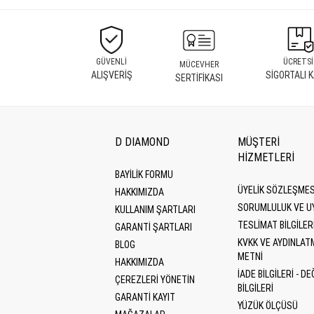
GÜVENLİ
ÜCRETSİ
MÜCEVHER
ALIŞVERİŞ
SİGORTALI 
SERTİFİKASI
D DIAMOND
MÜŞTERİ
HİZMETLERİ
BAYİLİK FORMU
ÜYELIK SÖZLEŞMES
HAKKIMIZDA
SORUMLULUK VE U
KULLANIM ŞARTLARI
TESLIMAT BILGILER
GARANTI ŞARTLARI
KVKK VE AYDINLAT
BLOG
METNI
HAKKIMIZDA
İADE BILGILERI - DE
ÇEREZLERI YÖNETIN
BILGILERI
GARANTİ KAYIT
YÜZÜK ÖLÇÜSÜ