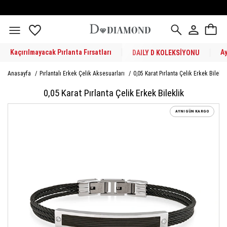
Kaçırılmayacak Pırlanta Fırsatları
A
DAILY D KOLEKSİYONU
Anasayfa
/
Pırlantalı Erkek Çelik Aksesuarları
/
0,05 Karat Pırlanta Çelik Erkek Bilekli
0,05 Karat Pırlanta Çelik Erkek Bileklik
AYNI GÜN KARGO