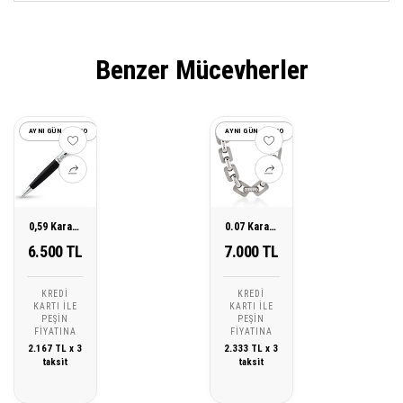
Benzer Mücevherler
AYNI GÜN KARGO
AYNI GÜN KARGO
0,59 Karat Siyah Pırlantalı Kalem
0.07 Karat Pırlantalı Çelik Erkek Kolye
6.500 TL
7.000 TL
KREDI
KREDI
KARTI ILE
KARTI ILE
PEŞIN
PEŞIN
FIYATINA
FIYATINA
2.167 TL x 3
2.333 TL x 3
taksit
taksit