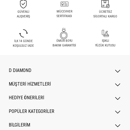
MÜCEVHER
GÜVENLİ
ÜCRETSİZ
SERTİFİKASI
ALIŞVERİŞ
SİGORTALI KARGO
ÖMÜR BOYU
IŞIKLI
İLK 14 GÜNDE
BAKIM GARANTİSİ
YÜZÜK KUTUSU
KOŞULSUZ İADE
D DIAMOND
MÜŞTERİ HİZMETLERİ
HEDİYE ÖNERİLERİ
POPÜLER KATEGORILER
BİLGİLERİM