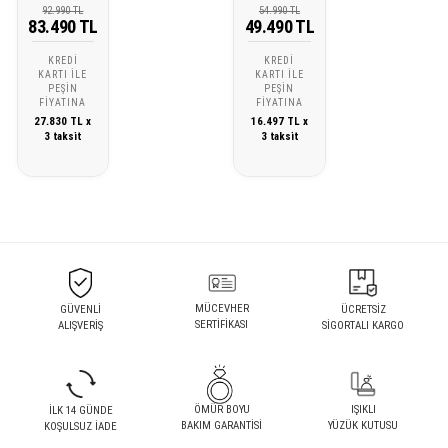
92.990 TL
54.990 TL
83.490 TL
49.490 TL
KREDI
KREDI
KARTI ILE
KARTI ILE
PEŞIN
PEŞIN
FIYATINA
FIYATINA
27.830 TL x
16.497 TL x
3 taksit
3 taksit
MÜCEVHER
GÜVENLİ
ÜCRETSİZ
SERTİFİKASI
ALIŞVERİŞ
SİGORTALI KARGO
ÖMÜR BOYU
IŞIKLI
İLK 14 GÜNDE
BAKIM GARANTİSİ
YÜZÜK KUTUSU
KOŞULSUZ İADE