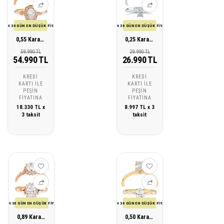
SON 30 GÜN EN DÜŞÜK FİYATI
SON 30 GÜN EN DÜŞÜK FİYATI
0,55 Karat Oval Vintage Tektaş Pırlanta Yüzük
0,25 Karat Oval Tektaş Pırlanta Yüzük
59.990 TL
29.990 TL
54.990 TL
26.990 TL
KREDI
KREDI
KARTI ILE
KARTI ILE
PEŞIN
PEŞIN
FIYATINA
FIYATINA
18.330 TL x
8.997 TL x 3
3 taksit
taksit
SON 30 GÜN EN DÜŞÜK FİYATI
SON 30 GÜN EN DÜŞÜK FİYATI
0,89 Karat Oval Vintage Tektaş Pırlanta Yüzük
0,50 Karat Oval Tektaş Pırlanta Yüzük