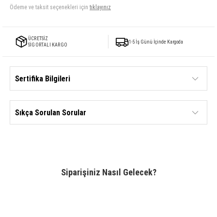
Ödeme ve taksit seçenekleri için
tıklayınız
ÜCRETSİZ
1-5 İş Günü İçinde Kargoda
SİGORTALI KARGO
Sertifika Bilgileri
Sıkça Sorulan Sorular
Siparişiniz Nasıl Gelecek?