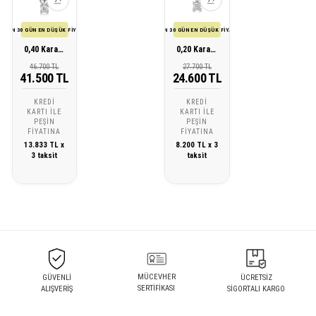
SON 30 GÜN EN DÜŞÜK FİYATI
SON 30 GÜN EN DÜŞÜK FİYATI
0,40 Karat Pırlanta Tektaş Kolye
0,20 Karat Pırlanta Tektaş Kolye
46.700 TL
27.700 TL
41.500 TL
24.600 TL
KREDI
KREDI
KARTI ILE
KARTI ILE
PEŞIN
PEŞIN
FIYATINA
FIYATINA
13.833 TL x
8.200 TL x 3
3 taksit
taksit
MÜCEVHER
GÜVENLİ
ÜCRETSİZ
SERTİFİKASI
ALIŞVERİŞ
SİGORTALI KARGO