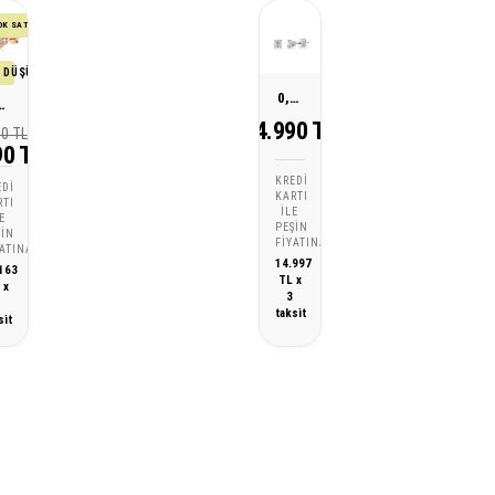
OK SATAN
 DÜŞÜK FİYATI
0,58 Karat Pırlanta Tektaş Küpe
us Pırlanta Tektaş Küpe
44.990 TL
90 TL
90 TL
KREDI
EDI
KARTI
RTI
ILE
E
PEŞIN
ŞIN
FIYATINA
YATINA
14.997
163
TL x
 x
3
3
taksit
sit