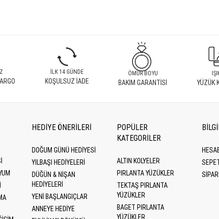
Z
İLK 14 GÜNDE
ÖMÜR BOYU
IŞI
KARGO
KOŞULSUZ İADE
BAKIM GARANTİSİ
YÜZÜK 
HEDİYE ÖNERİLERİ
POPÜLER
BİLG
KATEGORILER
DOĞUM GÜNÜ HEDIYESI
HESA
I
ALTIN KOLYELER
YILBAŞI HEDIYELERI
SEPE
YUM
PIRLANTA YÜZÜKLER
DÜĞÜN & NIŞAN
SİPAR
HEDIYELERI
I
TEKTAŞ PIRLANTA
YÜZÜKLER
YENI BAŞLANGIÇLAR
MA
BAGET PIRLANTA
ANNEYE HEDIYE
YÜZÜKLER