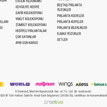
ĞIŞIM
EVLILIK YILDÖNÜMÜ
BEŞTAŞ PIRLANTA
SEVGILIYE HEDIYE
YÜZÜKLER
SAFIR KOLEKSIYONU
PIRLANTA KOLYELER
YAKUT KOLEKSIYONU
ULLARI
PIRLANTA KÜPELER
ZÜMRÜT KOLEKSIYONU
SI
PIRLANTA BILEKLIKLER
HEDIYELI PIRLANTALAR
ELMAS YÜZÜKLER
ÇOK SATANLAR
SETLER
AYNI GÜN KARGO
D Diamond, Med-Art Kuyumculuk San. ve Tic. Ltd. Şti. markasıdır.
2026 © Tüm Hakları Saklıdır. Kredi kartı bilgileriniz 256 Bit SSL sertifikası ile korunmaktadır