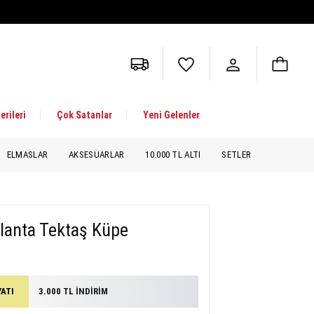
erileri
Çok Satanlar
Yeni Gelenler
ELMASLAR
AKSESUARLAR
10.000 TL ALTI
SETLER
rlanta Tektaş Küpe
YATI
3.000 TL İNDİRİM