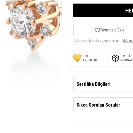
HE
Favorilere Ekle
Ödeme ve taksit seçenekleri için
tıklayın
1
KİŞİ
ÜCRETSİZ
FAVORİLEDİ!
SİGORTAL
Sertifika Bilgileri
Sıkça Sorulan Sorular