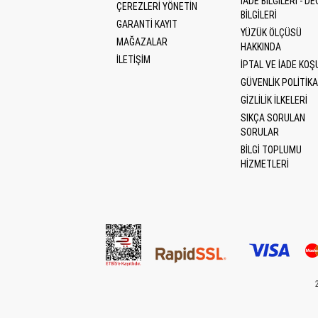
İADE BILGILERI - DE
ÇEREZLERI YÖNETIN
BILGILERI
GARANTİ KAYIT
YÜZÜK ÖLÇÜSÜ
MAĞAZALAR
HAKKINDA
İLETİŞİM
İPTAL VE İADE KOŞ
GÜVENLIK POLITIKA
GIZLILIK İLKELERI
SIKÇA SORULAN
SORULAR
BILGI TOPLUMU
HIZMETLERI