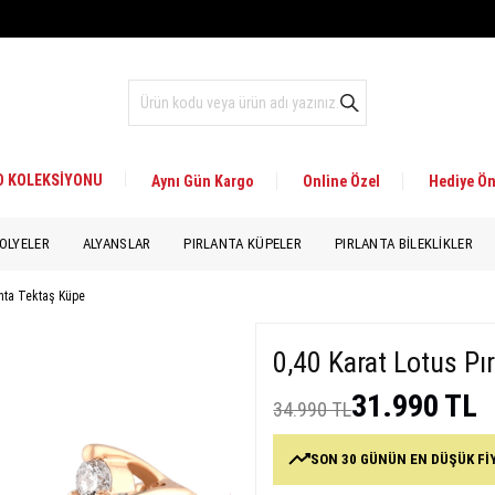
 D KOLEKSİYONU
Aynı Gün Kargo
Online Özel
Hediye Ön
OLYELER
ALYANSLAR
PIRLANTA KÜPELER
PIRLANTA BILEKLIKLER
anta Tektaş Küpe
0,40 Karat Lotus Pı
31.990 TL
34.990 TL
SON 30 GÜNÜN EN DÜŞÜK Fİ