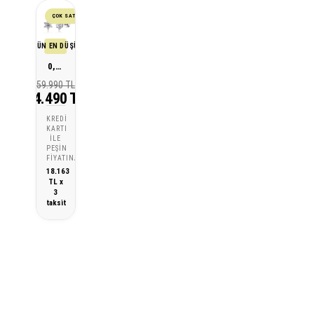
ÇOK SATAN
SON 30 GÜN EN DÜŞÜK FİYATI
0,75 Karat Lotus Pırlanta Tektaş Küpe
59.990 TL
54.490 TL
KREDI
KARTI
ILE
PEŞIN
FIYATINA
18.163
TL x
3
taksit