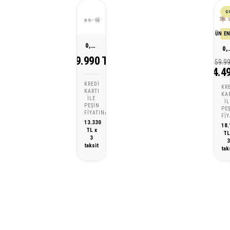
Ç
SON 30 GÜN EN
0,50 Karat Pırlanta Tektaş Küpe
0,75 Karat Lot
39.990 TL
59.9
54.4
KREDI
KR
KARTI
KA
ILE
IL
PEŞIN
PE
FIYATINA
FI
13.330
18.
TL x
TL
3
taksit
tak