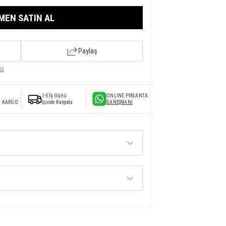
MEN SATIN AL
Paylaş
ız
1-5 İş Günü
ONLINE PIRLANTA
I KARGO
İçinde Kargoda
DANIŞMANI