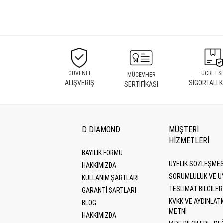
GÜVENLİ
ÜCRETSİ
MÜCEVHER
ALIŞVERİŞ
SİGORTALI 
SERTİFİKASI
D DIAMOND
MÜŞTERİ
HİZMETLERİ
BAYİLİK FORMU
ÜYELIK SÖZLEŞMES
HAKKIMIZDA
SORUMLULUK VE U
KULLANIM ŞARTLARI
TESLIMAT BILGILER
GARANTI ŞARTLARI
KVKK VE AYDINLAT
BLOG
METNI
HAKKIMIZDA