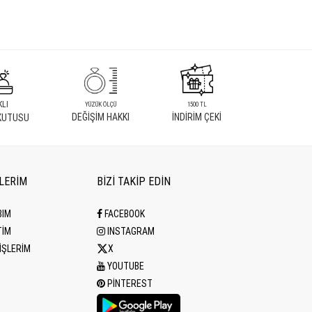
KLI
YÜZÜK ÖLÇÜ
1500 TL
DEĞİŞİM HAKKI
İNDİRİM ÇEKİ
KUTUSU
İLERİM
BİZİ TAKİP EDİN
BIM
FACEBOOK
TİM
INSTAGRAM
İŞLERİM
X
YOUTUBE
PINTEREST