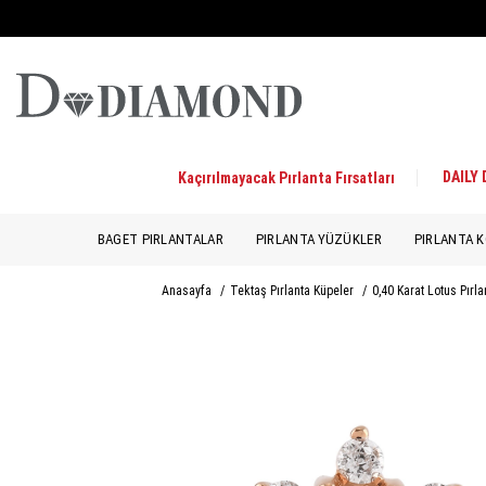
DAILY
Kaçırılmayacak Pırlanta Fırsatları
BAGET PIRLANTALAR
PIRLANTA YÜZÜKLER
PIRLANTA K
Anasayfa
/
Tektaş Pırlanta Küpeler
/
0,40 Karat Lotus Pırl