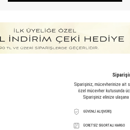
Siparişi
Siparişiniz, mücevherinize ait s
özel mücevher kutusunda ücre
Siparişiniz elinize ulaşan
GÜVENLI ALIŞVERIŞ
ÜCRETSIZ SIGORTALI KARGO