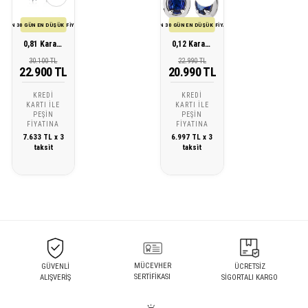
SON 30 GÜN EN DÜŞÜK FİYATI
SON 30 GÜN EN DÜŞÜK FİYATI
0,81 Karat Pırlanta Safir Küpe
0,12 Karat Pırlanta Safir Küpe
30.100 TL
22.990 TL
22.900 TL
20.990 TL
KREDI
KREDI
KARTI ILE
KARTI ILE
PEŞIN
PEŞIN
FIYATINA
FIYATINA
7.633 TL x 3
6.997 TL x 3
taksit
taksit
MÜCEVHER
GÜVENLİ
ÜCRETSİZ
SERTİFİKASI
ALIŞVERİŞ
SİGORTALI KARGO