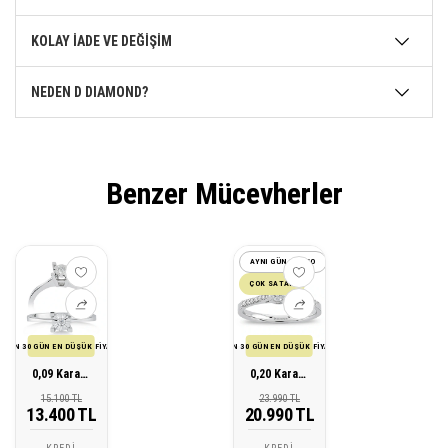
KOLAY İADE VE DEĞİŞİM
NEDEN D DIAMOND?
Benzer Mücevherler
AYNI GÜN KARGO
ÇOK SATAN
SON 30 GÜN EN DÜŞÜK FİYATI
SON 30 GÜN EN DÜŞÜK FİYATI
0,09 Karat Tektaş Pırlanta Yüzük
0,20 Karat Tektaş Pırlanta Yüzük
15.100 TL
23.990 TL
13.400 TL
20.990 TL