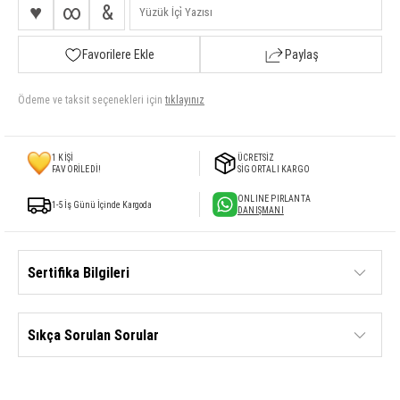
♥
∞
&
Favorilere Ekle
Paylaş
Ödeme ve taksit seçenekleri için
tıklayınız
1
KİŞİ
ÜCRETSİZ
FAVORİLEDİ!
SİGORTALI KARGO
ONLINE PIRLANTA
1-5 İş Günü İçinde Kargoda
DANIŞMANI
Sertifika Bilgileri
Sıkça Sorulan Sorular