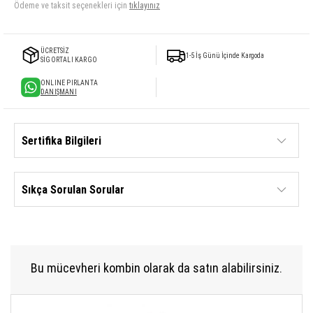
Ödeme ve taksit seçenekleri için
tıklayınız
ÜCRETSİZ
1-5 İş Günü İçinde Kargoda
SİGORTALI KARGO
ONLINE PIRLANTA
DANIŞMANI
Sertifika Bilgileri
Sıkça Sorulan Sorular
Bu mücevheri kombin olarak da satın alabilirsiniz.