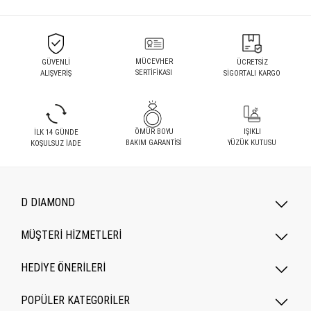
MÜCEVHER
GÜVENLİ
ÜCRETSİZ
SERTİFİKASI
ALIŞVERİŞ
SİGORTALI KARGO
ÖMÜR BOYU
IŞIKLI
İLK 14 GÜNDE
BAKIM GARANTİSİ
YÜZÜK KUTUSU
KOŞULSUZ İADE
D DIAMOND
MÜŞTERİ HİZMETLERİ
HEDİYE ÖNERİLERİ
POPÜLER KATEGORILER