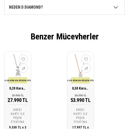
NEDEN D DIAMOND?
Benzer Mücevherler
SON 30 GÜN EN DÜŞÜK FİYATI
SON 30 GÜN EN DÜŞÜK FİYATI
0,20 Karat Pırlanta Tektaş Oval Kolye
0,50 Karat Pırlanta Tektaş Oval Kolye
30.990 TL
58.990 TL
27.990 TL
53.990 TL
KREDI
KREDI
KARTI ILE
KARTI ILE
PEŞIN
PEŞIN
FIYATINA
FIYATINA
9.330 TL x 3
17.997 TL x