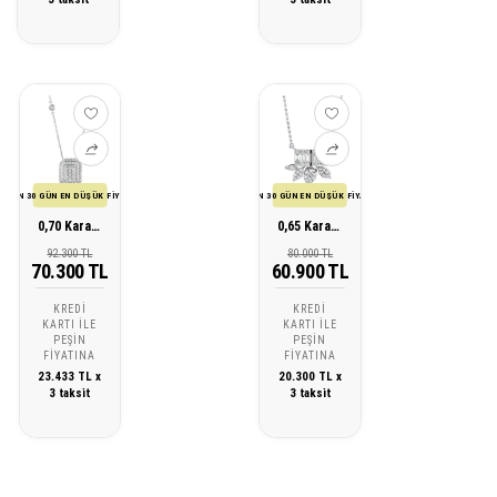
SON 30 GÜN EN DÜŞÜK FİYATI
SON 30 GÜN EN DÜŞÜK FİYATI
0,70 Karat Pırlanta Tasarım Kolye
0,65 Karat Pırlanta Tasarım Kolye
92.300 TL
80.000 TL
70.300 TL
60.900 TL
KREDI
KREDI
KARTI ILE
KARTI ILE
PEŞIN
PEŞIN
FIYATINA
FIYATINA
23.433 TL x
20.300 TL x
3 taksit
3 taksit