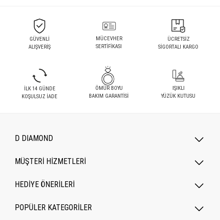
MÜCEVHER
GÜVENLİ
ÜCRETSİZ
SERTİFİKASI
ALIŞVERİŞ
SİGORTALI KARGO
ÖMÜR BOYU
IŞIKLI
İLK 14 GÜNDE
BAKIM GARANTİSİ
YÜZÜK KUTUSU
KOŞULSUZ İADE
D DIAMOND
MÜŞTERİ HİZMETLERİ
HEDİYE ÖNERİLERİ
POPÜLER KATEGORILER