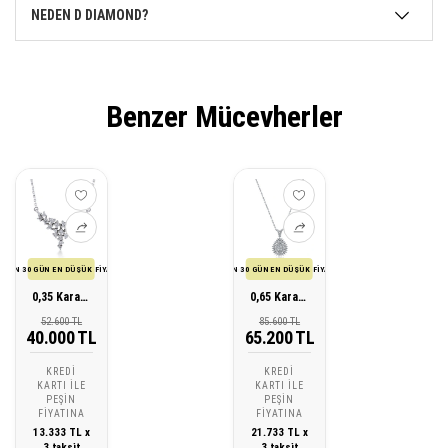
NEDEN D DIAMOND?
Benzer Mücevherler
SON 30 GÜN EN DÜŞÜK FİYATI
SON 30 GÜN EN DÜŞÜK FİYATI
0,35 Karat Pırlanta Tasarım Kolye
0,65 Karat Pırlanta Tasarım Kolye
52.600 TL
85.600 TL
40.000 TL
65.200 TL
KREDI
KREDI
KARTI ILE
KARTI ILE
PEŞIN
PEŞIN
FIYATINA
FIYATINA
13.333 TL x
21.733 TL x
3 taksit
3 taksit