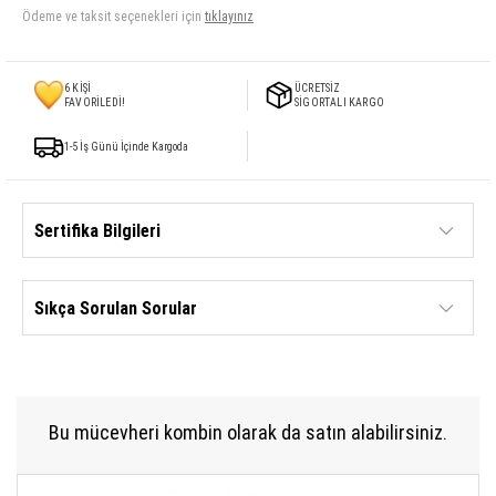
Ödeme ve taksit seçenekleri için
tıklayınız
6
KİŞİ
ÜCRETSİZ
FAVORİLEDİ!
SİGORTALI KARGO
1-5 İş Günü İçinde Kargoda
Sertifika Bilgileri
Sıkça Sorulan Sorular
Bu mücevheri kombin olarak da satın alabilirsiniz.