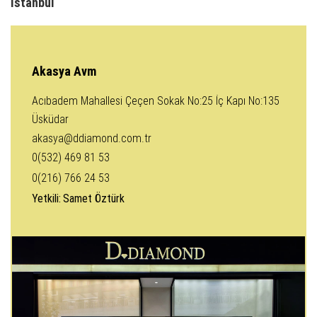
İstanbul
Akasya Avm
Acıbadem Mahallesi Çeçen Sokak No:25 İç Kapı No:135
Üsküdar
akasya@ddiamond.com.tr
0(532) 469 81 53
0(216) 766 24 53
Yetkili:
Samet Öztürk