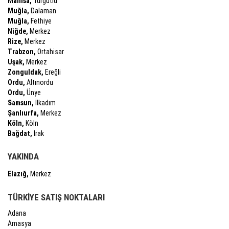
Manisa,
Turgutlu
Muğla,
Dalaman
Muğla,
Fethiye
Niğde,
Merkez
Rize,
Merkez
Trabzon,
Ortahisar
Uşak,
Merkez
Zonguldak,
Ereğli
Ordu,
Altınordu
Ordu,
Ünye
Samsun,
İlkadım
Şanlıurfa,
Merkez
Köln,
Köln
Bağdat,
Irak
YAKINDA
Elazığ,
Merkez
TÜRKİYE SATIŞ NOKTALARI
Adana
Amasya