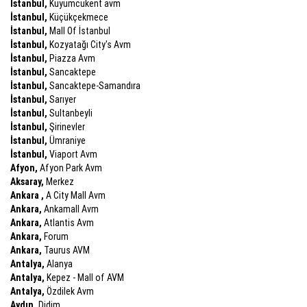
İstanbul,
Kuyumcukent avm
İstanbul,
Küçükçekmece
İstanbul,
Mall Of İstanbul
İstanbul,
Kozyatağı City's Avm
İstanbul,
Piazza Avm
İstanbul,
Sancaktepe
İstanbul,
Sancaktepe-Samandıra
İstanbul,
Sarıyer
İstanbul,
Sultanbeyli
İstanbul,
Şirinevler
İstanbul,
Ümraniye
İstanbul,
Viaport Avm
Afyon,
Afyon Park Avm
Aksaray,
Merkez
Ankara ,
A City Mall Avm
Ankara,
Ankamall Avm
Ankara,
Atlantis Avm
Ankara,
Forum
Ankara,
Taurus AVM
Antalya,
Alanya
Antalya,
Kepez - Mall of AVM
Antalya,
Özdilek Avm
Aydın,
Didim