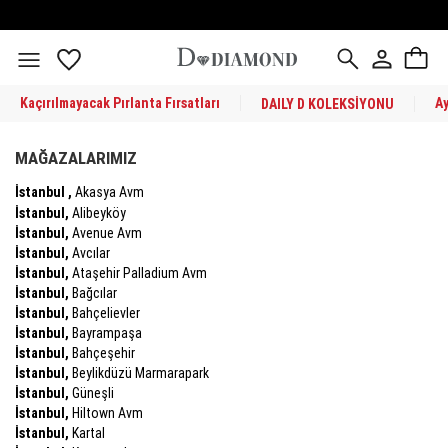
Kaçırılmayacak Pırlanta Fırsatları
A
DAILY D KOLEKSİYONU
MAĞAZALARIMIZ
İstanbul ,
Akasya Avm
İstanbul,
Alibeyköy
İstanbul,
Avenue Avm
İstanbul,
Avcılar
İstanbul,
Ataşehir Palladium Avm
İstanbul,
Bağcılar
İstanbul,
Bahçelievler
İstanbul,
Bayrampaşa
İstanbul,
Bahçeşehir
İstanbul,
Beylikdüzü Marmarapark
İstanbul,
Güneşli
İstanbul,
Hiltown Avm
İstanbul,
Kartal