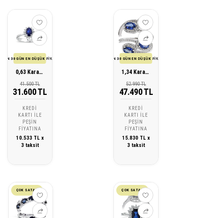
SON 30 GÜN EN DÜŞÜK FİYATI
SON 30 GÜN EN DÜŞÜK FİYATI
0,63 Karat Pırlanta Safir Yüzük
1,34 Karat Pırlanta Safir Yüzük
41.500 TL
52.990 TL
31.600 TL
47.490 TL
KREDI
KREDI
KARTI ILE
KARTI ILE
PEŞIN
PEŞIN
FIYATINA
FIYATINA
10.533 TL x
15.830 TL x
3 taksit
3 taksit
ÇOK SATAN
ÇOK SATAN