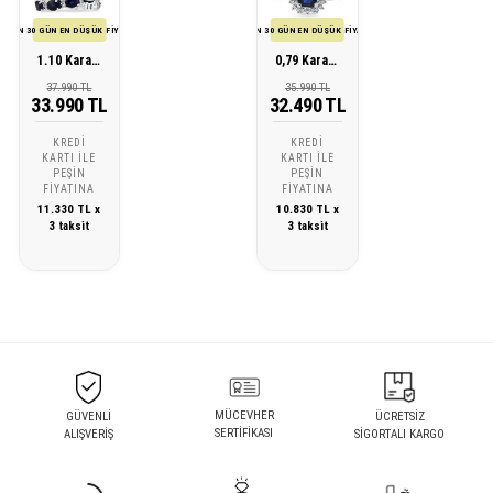
SON 30 GÜN EN DÜŞÜK FİYATI
SON 30 GÜN EN DÜŞÜK FİYATI
1.10 Karat Pırlanta Safir Yüzük
0,79 Karat Pırlanta Safir Yüzük
37.990 TL
35.990 TL
33.990 TL
32.490 TL
KREDI
KREDI
KARTI ILE
KARTI ILE
PEŞIN
PEŞIN
FIYATINA
FIYATINA
11.330 TL x
10.830 TL x
3 taksit
3 taksit
MÜCEVHER
GÜVENLİ
ÜCRETSİZ
SERTİFİKASI
ALIŞVERİŞ
SİGORTALI KARGO