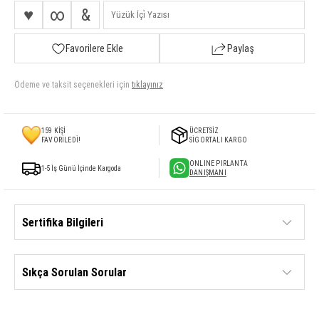
♥
∞
&
Favorilere Ekle
Paylaş
Ödeme ve taksit seçenekleri için
tıklayınız
159
KİŞİ
ÜCRETSİZ
FAVORİLEDİ!
SİGORTALI KARGO
ONLINE PIRLANTA
1-5 İş Günü İçinde Kargoda
DANIŞMANI
Sertifika Bilgileri
Sıkça Sorulan Sorular