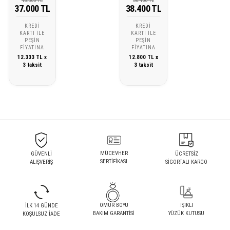
48.500 TL
50.400 TL
37.000 TL
38.400 TL
KREDI
KREDI
KARTI ILE
KARTI ILE
PEŞIN
PEŞIN
FIYATINA
FIYATINA
12.333 TL x
12.800 TL x
3 taksit
3 taksit
MÜCEVHER
GÜVENLİ
ÜCRETSİZ
SERTİFİKASI
ALIŞVERİŞ
SİGORTALI KARGO
ÖMÜR BOYU
IŞIKLI
İLK 14 GÜNDE
BAKIM GARANTİSİ
YÜZÜK KUTUSU
KOŞULSUZ İADE