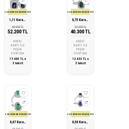
SON 30 GÜN EN DÜŞÜK FİYATI
SON 30 GÜN EN DÜŞÜK FİYATI
1,11 Karat Pırlanta Safir Yüzük
0,75 Karat Pırlanta Zümrüt Yüzük
68.600 TL
53.000 TL
52.200 TL
40.300 TL
KREDI
KREDI
KARTI ILE
KARTI ILE
PEŞIN
PEŞIN
FIYATINA
FIYATINA
17.400 TL x
13.433 TL x
3 taksit
3 taksit
SON 30 GÜN EN DÜŞÜK FİYATI
SON 30 GÜN EN DÜŞÜK FİYATI
0,67 Karat Pırlanta Zümrüt Yüzük
0,50 Karat Pırlanta Safir Yüzük