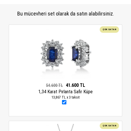
Bu mücevheri set olarak da satın alabilirsiniz.
ÇOK SATAN
41.600 TL
54.600 TL
1,34 Karat Pırlanta Safir Küpe
13,867 TL x 3 taksit
ÇOK SATAN