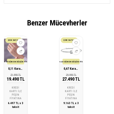
Benzer Mücevherler
ÇOK SATAN
ÇOK SATAN
SON 30 GÜN EN DÜŞÜK FİYATI
SON 30 GÜN EN DÜŞÜK FİYATI
0,11 Karat Şahmeran Pırlanta Bileklik
0,67 Karat Pırlanta Topaz Bileklik
21.990 TL
29.990 TL
19.490 TL
27.490 TL
KREDI
KREDI
KARTI ILE
KARTI ILE
PEŞIN
PEŞIN
FIYATINA
FIYATINA
6.497 TL x 3
9.163 TL x 3
taksit
taksit