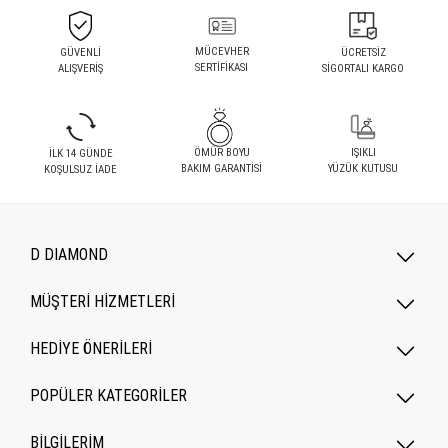
MÜCEVHER
GÜVENLİ
ÜCRETSİZ
SERTİFİKASI
ALIŞVERİŞ
SİGORTALI KARGO
ÖMÜR BOYU
IŞIKLI
İLK 14 GÜNDE
BAKIM GARANTİSİ
YÜZÜK KUTUSU
KOŞULSUZ İADE
D DIAMOND
MÜŞTERİ HİZMETLERİ
HEDİYE ÖNERİLERİ
POPÜLER KATEGORILER
BİLGİLERİM