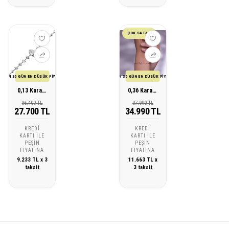
ÇOK SATAN
SON 30 GÜN EN DÜŞÜK FİYATI
SON 30 GÜN EN DÜŞÜK FİYATI
0,13 Karat Baget Tasarım Pırlanta Bileklik
0,36 Karat Pırlanta Baget Tasarım Bileklik
36.400 TL
37.990 TL
27.700 TL
34.990 TL
KREDI
KREDI
KARTI ILE
KARTI ILE
PEŞIN
PEŞIN
FIYATINA
FIYATINA
9.233 TL x 3
11.663 TL x
taksit
3 taksit