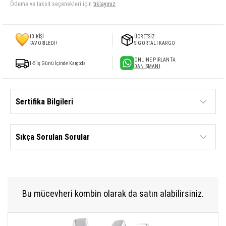
Ödeme ve taksit seçenekleri için
tıklayınız
13
KİŞİ
ÜCRETSİZ
FAVORİLEDİ!
SİGORTALI KARGO
ONLINE PIRLANTA
1-5 İş Günü İçinde Kargoda
DANIŞMANI
Sertifika Bilgileri
Sıkça Sorulan Sorular
Bu mücevheri kombin olarak da satın alabilirsiniz.