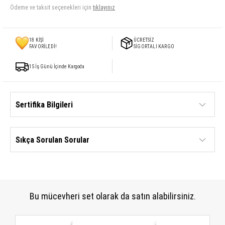
Ödeme ve taksit seçenekleri için
tıklayınız
18
KİŞİ
ÜCRETSİZ
FAVORİLEDİ!
SİGORTALI KARGO
15 İş Günü İçinde Kargoda
Sertifika Bilgileri
Sıkça Sorulan Sorular
Bu mücevheri set olarak da satın alabilirsiniz.