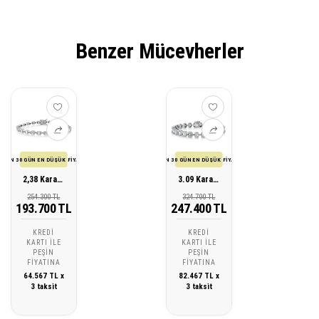
Benzer Mücevherler
SON 30 GÜN EN DÜŞÜK FİYATI
SON 30 GÜN EN DÜŞÜK FİYATI
2,38 Karat Pırlanta Baget Bileklik
3.09 Karat Pırlanta Baget Bileklik
254.300 TL
324.700 TL
193.700 TL
247.400 TL
KREDI
KREDI
KARTI ILE
KARTI ILE
PEŞIN
PEŞIN
FIYATINA
FIYATINA
64.567 TL x
82.467 TL x
3 taksit
3 taksit