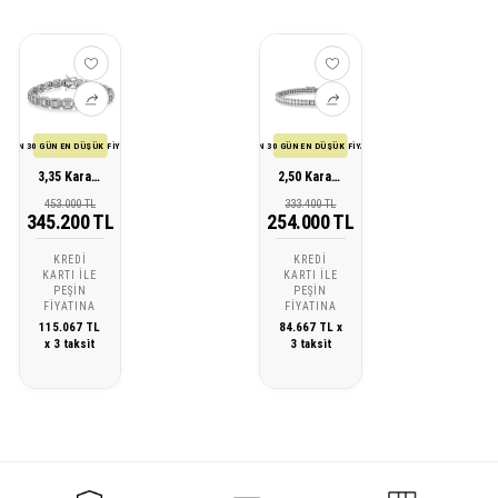
SON 30 GÜN EN DÜŞÜK FİYATI
SON 30 GÜN EN DÜŞÜK FİYATI
3,35 Karat Pırlanta Baget Bileklik
2,50 Karat Pırlanta Baget Bileklik
453.000 TL
333.400 TL
345.200 TL
254.000 TL
KREDI
KREDI
KARTI ILE
KARTI ILE
PEŞIN
PEŞIN
FIYATINA
FIYATINA
115.067 TL
84.667 TL x
x 3 taksit
3 taksit