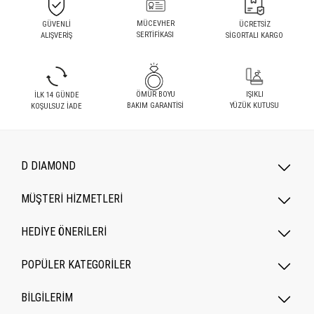
MÜCEVHER
GÜVENLİ
ÜCRETSİZ
SERTİFİKASI
ALIŞVERİŞ
SİGORTALI KARGO
ÖMÜR BOYU
IŞIKLI
İLK 14 GÜNDE
BAKIM GARANTİSİ
YÜZÜK KUTUSU
KOŞULSUZ İADE
D DIAMOND
MÜŞTERİ HİZMETLERİ
HEDİYE ÖNERİLERİ
POPÜLER KATEGORILER
BİLGİLERİM