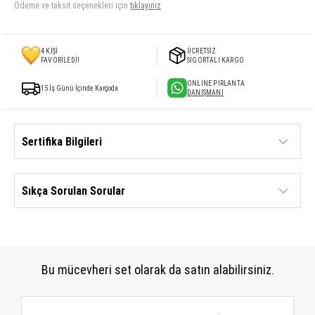
Ödeme ve taksit seçenekleri için
tıklayınız
4
KİŞİ
ÜCRETSİZ
FAVORİLEDİ!
SİGORTALI KARGO
ONLINE PIRLANTA
15 İş Günü İçinde Kargoda
DANIŞMANI
Sertifika Bilgileri
Sıkça Sorulan Sorular
Bu mücevheri set olarak da satın alabilirsiniz.