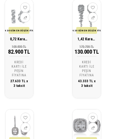
SON 30 GÜN EN DÜŞÜK FİYATI
SON 30 GÜN EN DÜŞÜK FİYATI
0,72 Karat Pırlanta Baget Küpe
1,42 Karat Pırlanta Baget Küpe
108.800 TL
170.700 TL
82.900 TL
130.000 TL
KREDI
KREDI
KARTI ILE
KARTI ILE
PEŞIN
PEŞIN
FIYATINA
FIYATINA
27.633 TL x
43.333 TL x
3 taksit
3 taksit