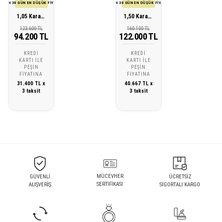
SON 30 GÜN EN DÜŞÜK FİYATI
SON 30 GÜN EN DÜŞÜK FİYATI
1,05 Karat Pırlanta Baget Küpe
1,50 Karat Pırlanta Baget Küpe
123.600 TL
160.100 TL
94.200 TL
122.000 TL
KREDI
KREDI
KARTI ILE
KARTI ILE
PEŞIN
PEŞIN
FIYATINA
FIYATINA
31.400 TL x
40.667 TL x
3 taksit
3 taksit
MÜCEVHER
GÜVENLİ
ÜCRETSİZ
SERTİFİKASI
ALIŞVERİŞ
SİGORTALI KARGO