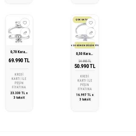
ÇOK SATAN
SON 30 GÜN EN DÜŞÜK FİYATI
0,70 Karat Tektaş Pırlanta Yüzük
0,50 Karat Oval Tektaş Pırlanta Yüzük
69.990 TL
54.990 TL
50.990 TL
KREDI
KREDI
KARTI ILE
KARTI ILE
PEŞIN
PEŞIN
FIYATINA
FIYATINA
23.330 TL x
16.997 TL x
3 taksit
3 taksit