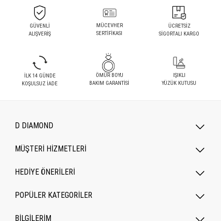
MÜCEVHER
GÜVENLİ
ÜCRETSİZ
SERTİFİKASI
ALIŞVERİŞ
SİGORTALI KARGO
ÖMÜR BOYU
IŞIKLI
İLK 14 GÜNDE
BAKIM GARANTİSİ
YÜZÜK KUTUSU
KOŞULSUZ İADE
D DIAMOND
MÜŞTERİ HİZMETLERİ
HEDİYE ÖNERİLERİ
POPÜLER KATEGORILER
BİLGİLERİM