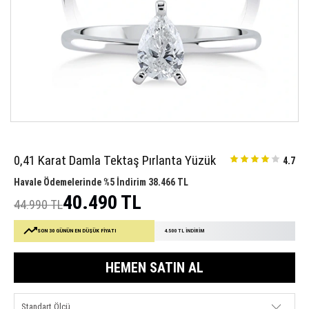
0,41 Karat Damla Tektaş Pırlanta Yüzük
4.7
Havale Ödemelerinde %5 İndirim 38.466 TL
40.490 TL
44.990 TL
SON 30 GÜNÜN EN DÜŞÜK FİYATI
4.500 TL İNDİRİM
HEMEN SATIN AL