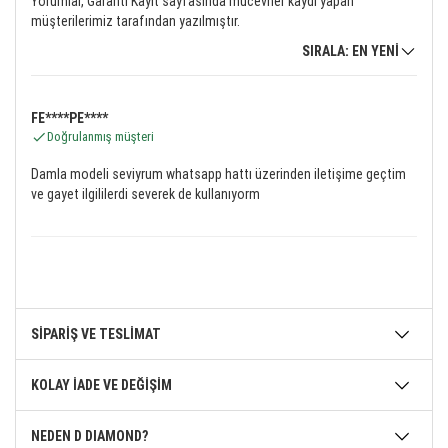
Yorumlar, Garanti Kayıt sayfasında mücevher kaydı yapan
müşterilerimiz tarafından yazılmıştır.
SIRALA: EN YENİ
FE****PE****
Doğrulanmış müşteri
Damla modeli seviyrum whatsapp hattı üzerinden iletişime geçtim
ve gayet ilgililerdi severek de kullanıyorm
SİPARİŞ VE TESLİMAT
KOLAY İADE VE DEĞİŞİM
NEDEN D DIAMOND?