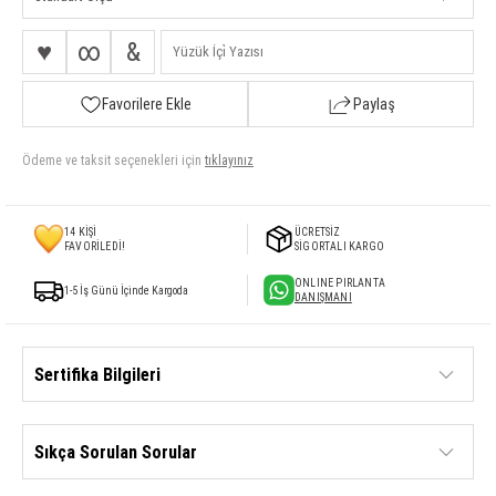
♥
∞
&
Favorilere Ekle
Paylaş
Ödeme ve taksit seçenekleri için
tıklayınız
14
KİŞİ
ÜCRETSİZ
FAVORİLEDİ!
SİGORTALI KARGO
ONLINE PIRLANTA
1-5 İş Günü İçinde Kargoda
DANIŞMANI
Sertifika Bilgileri
Sıkça Sorulan Sorular