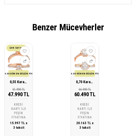
Benzer Mücevherler
ÇOK SATAN
SON 30 GÜN EN DÜŞÜK FİYATI
SON 30 GÜN EN DÜŞÜK FİYATI
0,55 Karat Prenses Kare Tektaş Pırlanta Yüzük
0,70 Karat Oval Vintage Tektaş Pırlanta Yüzük
51.990 TL
66.990 TL
47.990 TL
60.490 TL
KREDI
KREDI
KARTI ILE
KARTI ILE
PEŞIN
PEŞIN
FIYATINA
FIYATINA
15.997 TL x
20.163 TL x
3 taksit
3 taksit