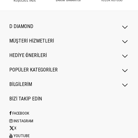
BAKIM GARANTİSİ
YÜZÜK KUTUSU
KOŞULSUZ İADE
D DIAMOND
MÜŞTERİ HİZMETLERİ
HEDİYE ÖNERİLERİ
POPÜLER KATEGORILER
BİLGİLERİM
BİZİ TAKİP EDİN
FACEBOOK
INSTAGRAM
X
YOUTUBE