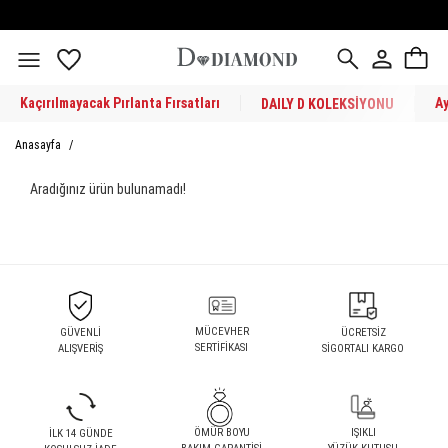
Kaçırılmayacak Pırlanta Fırsatları
A
DAILY D KOLEKSİYONU
Anasayfa
/
Aradığınız ürün bulunamadı!
MÜCEVHER
GÜVENLİ
ÜCRETSİZ
SERTİFİKASI
ALIŞVERİŞ
SİGORTALI KARGO
ÖMÜR BOYU
IŞIKLI
İLK 14 GÜNDE