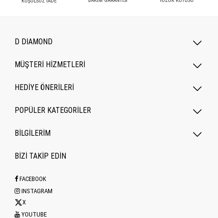
BAKIM GARANTİSİ
YÜZÜK KUTUSU
KOŞULSUZ İADE
D DIAMOND
MÜŞTERİ HİZMETLERİ
HEDİYE ÖNERİLERİ
POPÜLER KATEGORILER
BİLGİLERİM
BİZİ TAKİP EDİN
FACEBOOK
INSTAGRAM
X
YOUTUBE