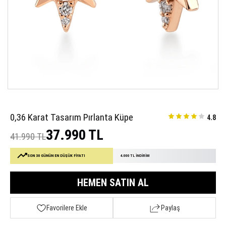
0,36 Karat Tasarım Pırlanta Küpe
4.8
37.990 TL
41.990 TL
SON 30 GÜNÜN EN DÜŞÜK FİYATI
4.000 TL İNDİRİM
HEMEN SATIN AL
Favorilere Ekle
Paylaş