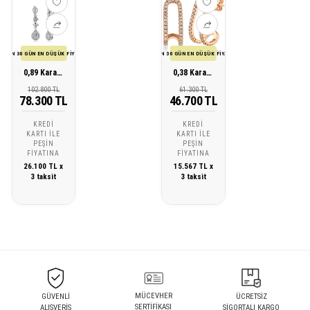
SON 30 GÜN EN DÜŞÜK FİYATI
SON 30 GÜN EN DÜŞÜK FİYATI
0,89 Karat Tasarım Pırlanta Küpe
0,38 Karat Tasarım Pırlanta Küpe
102.800 TL
61.300 TL
78.300 TL
46.700 TL
KREDI
KREDI
KARTI ILE
KARTI ILE
PEŞIN
PEŞIN
FIYATINA
FIYATINA
26.100 TL x
15.567 TL x
3 taksit
3 taksit
MÜCEVHER
GÜVENLİ
ÜCRETSİZ
SERTİFİKASI
ALIŞVERİŞ
SİGORTALI KARGO