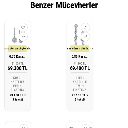
Benzer Mücevherler
SON 30 GÜN EN DÜŞÜK FİYATI
SON 30 GÜN EN DÜŞÜK FİYATI
0,76 Karat Tasarım Pırlanta Küpe
0,85 Karat Tasarım Pırlanta Küpe
91.000 TL
91.100 TL
69.300 TL
69.400 TL
KREDI
KREDI
KARTI ILE
KARTI ILE
PEŞIN
PEŞIN
FIYATINA
FIYATINA
23.100 TL x
23.133 TL x
3 taksit
3 taksit