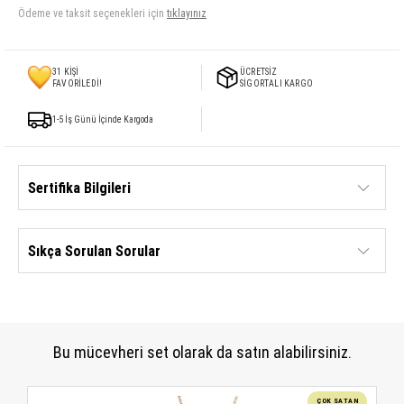
Ödeme ve taksit seçenekleri için
tıklayınız
31
KİŞİ
ÜCRETSİZ
FAVORİLEDİ!
SİGORTALI KARGO
1-5 İş Günü İçinde Kargoda
Sertifika Bilgileri
Sıkça Sorulan Sorular
Bu mücevheri set olarak da satın alabilirsiniz.
ÇOK SATAN