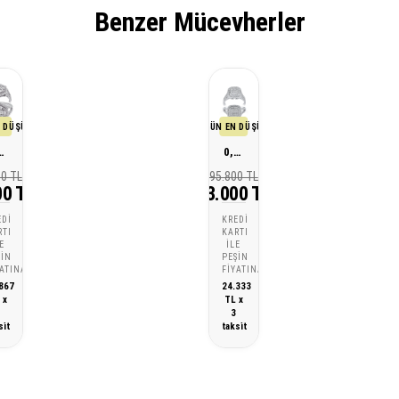
Benzer Mücevherler
 DÜŞÜK FİYATI
SON 30 GÜN EN DÜŞÜK FİYATI
sarım Pırlanta Yüzük
0,61 Karat Tasarım Pırlanta Yüzük
00 TL
95.800 TL
00 TL
73.000 TL
EDI
KREDI
RTI
KARTI
E
ILE
ŞIN
PEŞIN
YATINA
FIYATINA
867
24.333
 x
TL x
3
3
sit
taksit