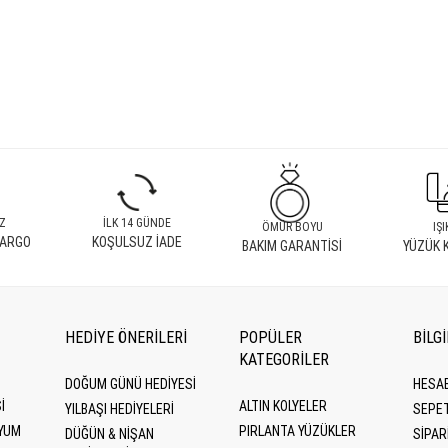
Z
İLK 14 GÜNDE
ÖMÜR BOYU
IŞI
KARGO
KOŞULSUZ İADE
BAKIM GARANTİSİ
YÜZÜK 
HEDİYE ÖNERİLERİ
POPÜLER
BİLG
KATEGORILER
DOĞUM GÜNÜ HEDIYESI
HESA
I
ALTIN KOLYELER
YILBAŞI HEDIYELERI
SEPE
YUM
PIRLANTA YÜZÜKLER
DÜĞÜN & NIŞAN
SİPAR