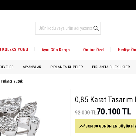
 D KOLEKSİYONU
Aynı Gün Kargo
Online Özel
Hediye Ön
OLYELER
ALYANSLAR
PIRLANTA KÜPELER
PIRLANTA BILEKLIKLER
 Pırlanta Yüzük
0,85 Karat Tasarım 
70.100 TL
92.000 TL
SON 30 GÜNÜN EN DÜŞÜK Fİ