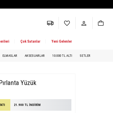
erileri
Çok Satanlar
Yeni Gelenler
ELMASLAR
AKSESUARLAR
10.000 TL ALTI
SETLER
Pırlanta Yüzük
YATI
21.900 TL İNDİRİM