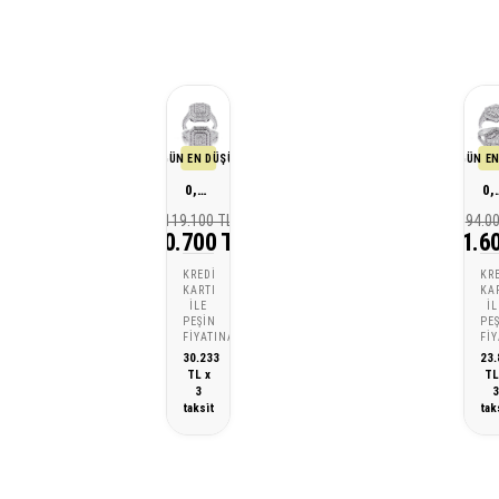
SON 30 GÜN EN DÜŞÜK FİYATI
SON 30 GÜN EN
0,90 Karat Tasarım Pırlanta Yüzük
0,80 Karat Ta
119.100 TL
94.0
90.700 TL
71.6
KREDI
KR
KARTI
KA
ILE
IL
PEŞIN
PE
FIYATINA
FI
30.233
23.
TL x
TL
3
taksit
tak