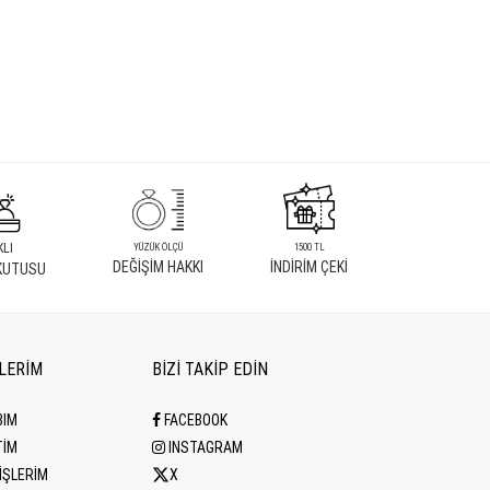
KLI
YÜZÜK ÖLÇÜ
1500 TL
DEĞİŞİM HAKKI
İNDİRİM ÇEKİ
KUTUSU
İLERİM
BİZİ TAKİP EDİN
BIM
FACEBOOK
TİM
INSTAGRAM
İŞLERİM
X