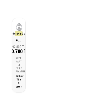
SON 30 GÜN EN DÜŞÜK FİYATI
0,84 Karat Tasarım Pırlanta Yüzük
92.800 TL
70.700 TL
KREDI
KARTI
ILE
PEŞIN
FIYATINA
23.567
TL x
3
taksit