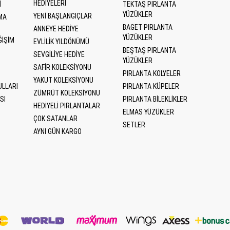
HEDIYELERI
I
TEKTAŞ PIRLANTA
YÜZÜKLER
YENI BAŞLANGIÇLAR
MA
BAGET PIRLANTA
ANNEYE HEDIYE
YÜZÜKLER
ĞIŞIM
EVLILIK YILDÖNÜMÜ
BEŞTAŞ PIRLANTA
SEVGILIYE HEDIYE
YÜZÜKLER
SAFIR KOLEKSIYONU
PIRLANTA KOLYELER
YAKUT KOLEKSIYONU
ULLARI
PIRLANTA KÜPELER
ZÜMRÜT KOLEKSIYONU
SI
PIRLANTA BILEKLIKLER
HEDIYELI PIRLANTALAR
ELMAS YÜZÜKLER
ÇOK SATANLAR
SETLER
AYNI GÜN KARGO