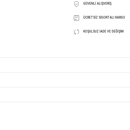
GÜVENLI ALIŞVERIŞ
ÜCRETSIZ SIGORTALI KARGO
KOŞULSUZ İADE VE DEĞIŞIM