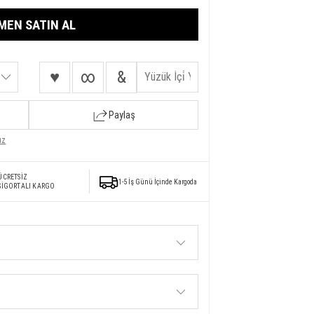
MEN SATIN AL
♥
∞
&
Paylaş
ız
ÜCRETSİZ
1-5 İş Günü İçinde Kargoda
SİGORTALI KARGO