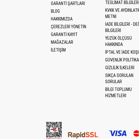
TESLIMAT BILGILER
GARANTI ŞARTLARI
KVKK VE AYDINLAT
BLOG
METNI
HAKKIMIZDA
İADE BILGILERI - DE
ÇEREZLERI YÖNETIN
BILGILERI
GARANTİ KAYIT
YÜZÜK ÖLÇÜSÜ
MAĞAZALAR
HAKKINDA
İLETİŞİM
İPTAL VE İADE KOŞ
GÜVENLIK POLITIKA
GIZLILIK İLKELERI
SIKÇA SORULAN
SORULAR
BILGI TOPLUMU
HIZMETLERI