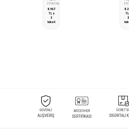
FIYATINA
FI
8.967
8.2
TL x
TL
3
taksit
tak
GÜVENLİ
ÜCRETSİ
MÜCEVHER
ALIŞVERİŞ
SİGORTALI 
SERTİFİKASI