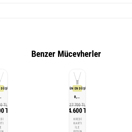
Benzer Mücevherler
 DÜŞÜK FİYATI
SON 30 GÜN EN DÜŞÜK FİYATI
ırlanta Tektaş Kolye
0,20 Karat Pırlanta Tektaş Kolye
00 TL
27.700 TL
00 TL
24.600 TL
EDI
KREDI
RTI
KARTI
E
ILE
ŞIN
PEŞIN