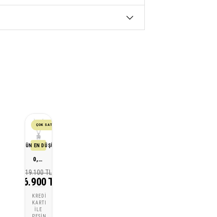
ÇOK SATAN
SON 30 GÜN EN DÜŞÜK FİYATI
0,10 Karat Pırlanta Tektaş Kolye
19.100 TL
16.900 TL
KREDI
KARTI
ILE
PEŞIN