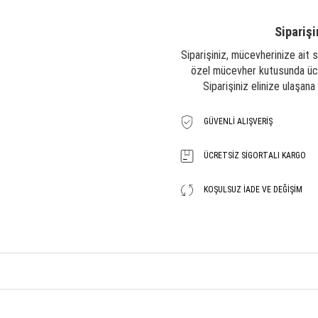
Siparişi
Siparişiniz, mücevherinize ait s
özel mücevher kutusunda ücre
Siparişiniz elinize ulaşan
GÜVENLI ALIŞVERIŞ
ÜCRETSIZ SIGORTALI KARGO
KOŞULSUZ İADE VE DEĞIŞIM