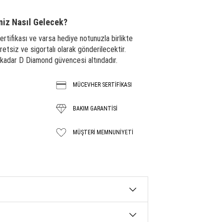
niz Nasıl Gelecek?
ertifikası ve varsa hediye notunuzla birlikte
tsiz ve sigortalı olarak gönderilecektir.
a kadar D Diamond güvencesi altındadır.
MÜCEVHER SERTİFİKASI
BAKIM GARANTISİ
MÜŞTERI MEMNUNIYETI