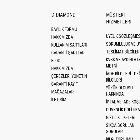
D DIAMOND
MÜŞTERİ
HİZMETLERİ
BAYİLİK FORMU
ÜYELIK SÖZLEŞMES
HAKKIMIZDA
SORUMLULUK VE U
KULLANIM ŞARTLARI
TESLIMAT BILGILER
GARANTI ŞARTLARI
KVKK VE AYDINLAT
BLOG
METNI
HAKKIMIZDA
İADE BILGILERI - DE
ÇEREZLERI YÖNETIN
BILGILERI
GARANTİ KAYIT
YÜZÜK ÖLÇÜSÜ
MAĞAZALAR
HAKKINDA
İLETİŞİM
İPTAL VE İADE KOŞ
GÜVENLIK POLITIKA
GIZLILIK İLKELERI
SIKÇA SORULAN
SORULAR
BILGI TOPLUMU