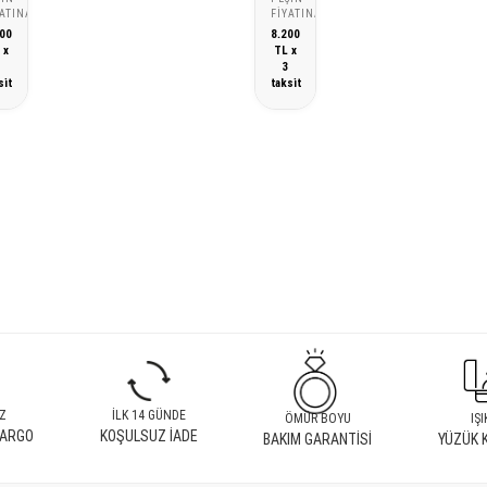
YATINA
FIYATINA
00
8.200
 x
TL x
3
3
sit
taksit
Z
İLK 14 GÜNDE
ÖMÜR BOYU
IŞI
KARGO
KOŞULSUZ İADE
BAKIM GARANTİSİ
YÜZÜK 