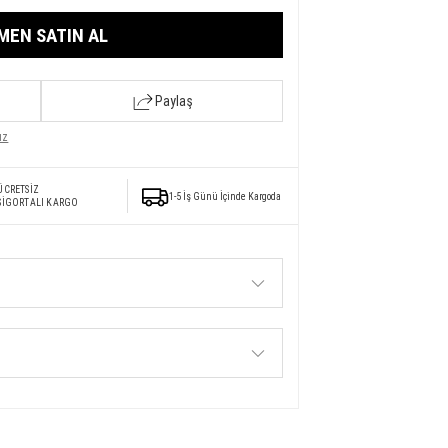
MEN SATIN AL
Paylaş
ız
ÜCRETSİZ
1-5 İş Günü İçinde Kargoda
SİGORTALI KARGO