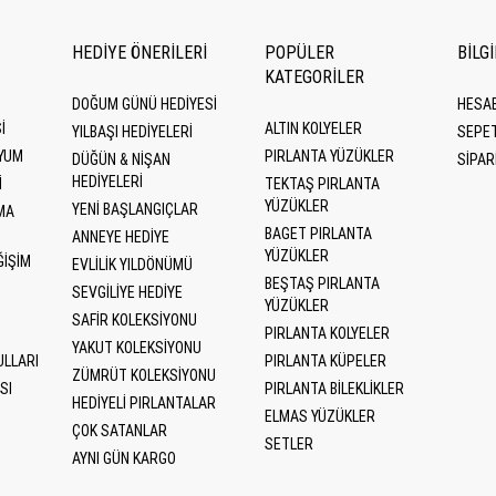
HEDİYE ÖNERİLERİ
POPÜLER
BİLG
KATEGORILER
DOĞUM GÜNÜ HEDIYESI
HESA
I
ALTIN KOLYELER
YILBAŞI HEDIYELERI
SEPE
YUM
PIRLANTA YÜZÜKLER
DÜĞÜN & NIŞAN
SİPAR
HEDIYELERI
I
TEKTAŞ PIRLANTA
YÜZÜKLER
YENI BAŞLANGIÇLAR
MA
BAGET PIRLANTA
ANNEYE HEDIYE
YÜZÜKLER
ĞIŞIM
EVLILIK YILDÖNÜMÜ
BEŞTAŞ PIRLANTA
SEVGILIYE HEDIYE
YÜZÜKLER
SAFIR KOLEKSIYONU
PIRLANTA KOLYELER
YAKUT KOLEKSIYONU
ULLARI
PIRLANTA KÜPELER
ZÜMRÜT KOLEKSIYONU
SI
PIRLANTA BILEKLIKLER
HEDIYELI PIRLANTALAR
ELMAS YÜZÜKLER
ÇOK SATANLAR
SETLER
AYNI GÜN KARGO