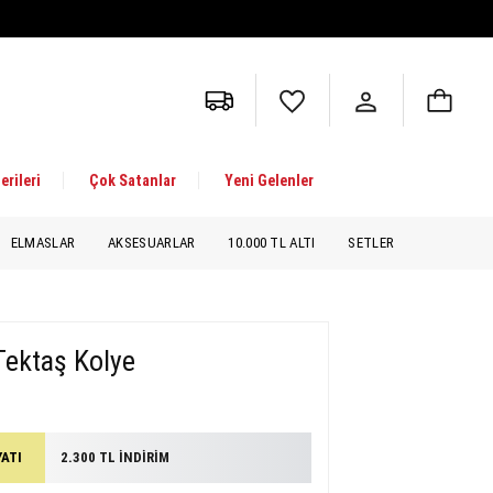
erileri
Çok Satanlar
Yeni Gelenler
ELMASLAR
AKSESUARLAR
10.000 TL ALTI
SETLER
 Tektaş Kolye
YATI
2.300 TL İNDİRİM