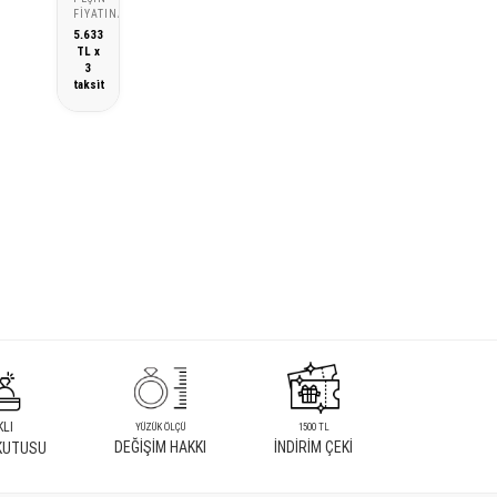
FIYATINA
5.633
TL x
3
taksit
KLI
YÜZÜK ÖLÇÜ
1500 TL
DEĞİŞİM HAKKI
İNDİRİM ÇEKİ
KUTUSU