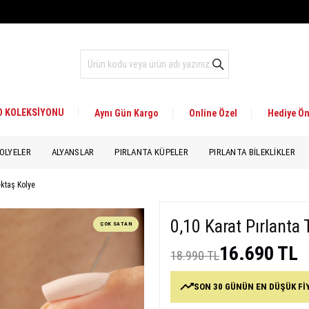
 D KOLEKSİYONU
Aynı Gün Kargo
Online Özel
Hediye Ön
OLYELER
ALYANSLAR
PIRLANTA KÜPELER
PIRLANTA BILEKLIKLER
ektaş Kolye
0,10 Karat Pırlanta
ÇOK SATAN
16.690 TL
18.990 TL
SON 30 GÜNÜN EN DÜŞÜK Fİ