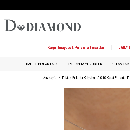
DAILY
Kaçırılmayacak Pırlanta Fırsatları
BAGET PIRLANTALAR
PIRLANTA YÜZÜKLER
PIRLANTA K
Anasayfa
/
Tektaş Pırlanta Kolyeler
/
0,10 Karat Pırlanta T