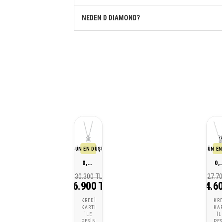
NEDEN D DIAMOND?
SON 30 GÜN EN DÜŞÜK FİYATI
SON 30 GÜN EN
0,25 Karat Pırlanta Tektaş Kolye
0,20 Karat P
30.300 TL
27.7
26.900 TL
24.6
KREDI
KR
KARTI
KA
ILE
IL
PEŞIN
PE